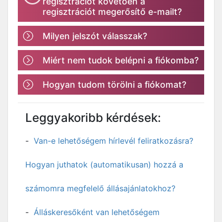
regisztrációt követően a
regisztrációt megerősítő e-mailt?
Milyen jelszót válasszak?
Miért nem tudok belépni a fiókomba?
Hogyan tudom törölni a fiókomat?
Leggyakoribb kérdések:
Van-e lehetőségem hírlevél feliratkozásra?
Hogyan juthatok (automatikusan) hozzá a
számomra megfelelő állásajánlatokhoz?
Álláskeresőként van lehetőségem