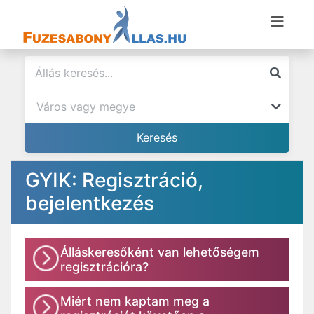
GYIK: Regisztráció,
bejelentkezés
Álláskeresőként van lehetőségem
regisztrációra?
Miért nem kaptam meg a