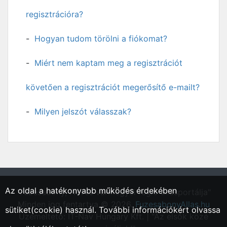
regisztrációra?
Hogyan tudom törölni a fiókomat?
Miért nem kaptam meg a regisztrációt
követően a regisztrációt megerősítő e-mailt?
Milyen jelszót válasszak?
Az oldal a hatékonyabb működés érdekében
"Füzesabony, Heves vármegyei régió állásportálja"
Minden jog fentartva © 2026.
FuzesabonyAllas.hu
sütiket(cookie) használ. További információkért olvassa
Üzemeltető: IT-Nav Hungary Kft. | "Az elsők közé