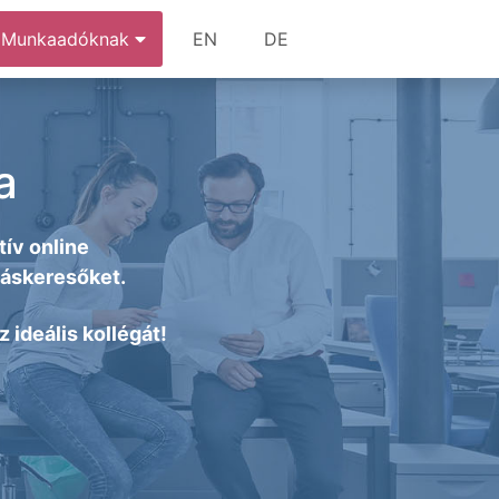
Munkaadóknak
EN
DE
a
ív online
láskeresőket.
 ideális kollégát!