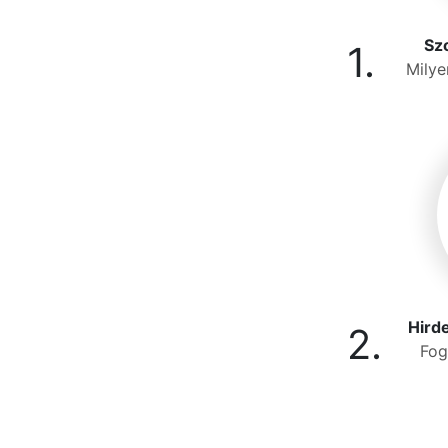
Szo
1.
Milye
Hird
2.
Fog