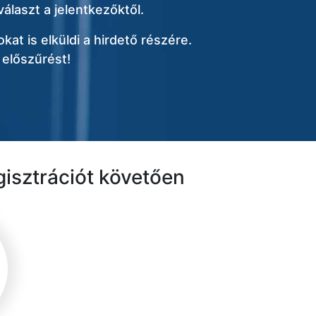
álaszt a jelentkezőktől.
kat is elküldi a hirdető részére.
 előszűrést!
gisztrációt követően