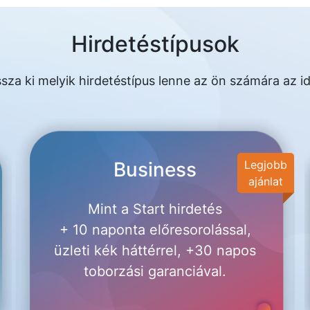
Hirdetéstípusok
sza ki melyik hirdetéstípus lenne az ön számára az id
Business
Legjobb
ajánlat
Mint a Start hirdetés
+ 10 naponta előresorolással,
üzleti kék háttérrel, +30 napos
toborzási garanciával.