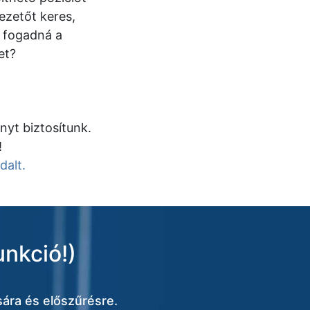
vezetőt keres,
 fogadná a
et?
nyt biztosítunk.
!
dalt.
unkció!)
ára és előszűrésre.