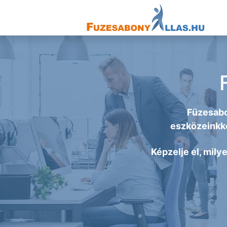
Füzesabo
eszközeinkke
Képzelje el, mily