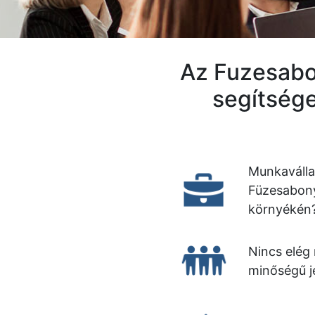
Az Fuzesabon
segítsége
Munkaválla
Füzesabon
környékén
Nincs elég
minőségű j