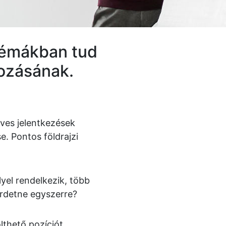
blémákban tud
kozásának.
éves jelentkezések
. Pontos földrajzi
lyel rendelkezik, több
irdetne egyszerre?
thető pozíciót