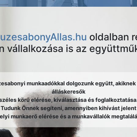
uzesabonyAllas.hu
oldalban r
on vállalkozása is az együttm
zesabonyi munkaadókkal dolgozunk együtt, akiknek 
álláskeresők
széles körű elérése, kiválasztása és foglalkoztatása
Tudunk Önnek segíteni, amennyiben kihívást jelent
helyi munkaerő elérése és a munkavállalók megtalálá