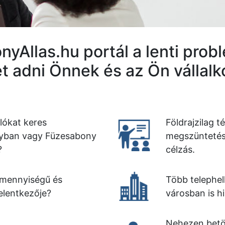
yAllas.hu portál a lenti pro
t adni Önnek és az Ön vállal
lókat keres
Földrajzilag t
yban vagy Füzesabony
megszüntetése
?
célzás.
 mennyiségű és
Több telephel
elentkezője?
városban is h
Nehezen betöl