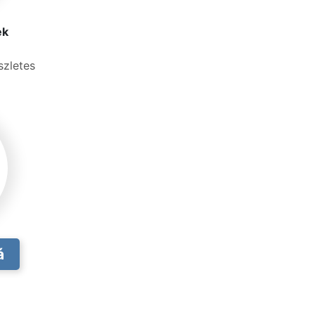
ek
szletes
á