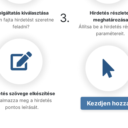
lgáltatás kiválasztása
Hirdetés részlet
3.
n fajta hirdetést szeretne
meghatározása
feladni?
Állítsa be a hirdetés ré
paramétereit.
etés szövege elkészítése
almazza meg a hirdetés
Kezdjen hozz
pontos leírását.