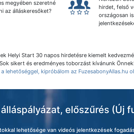
es megyében szeretné
hirdet, felső 
i az álláskeresőket?
országosan is
jelentkezések
ek Helyi Start 30 napos hirdetésre kiemelt kedvezmé
Sok sikert és eredményes toborzást kívánunk Önnek
 a lehetőséggel, kipróbálom az FuzesabonyAllas.hu ol
álláspályázat, előszűrés (Új f
atokkal lehetősége van videós jelentkezések fogadás