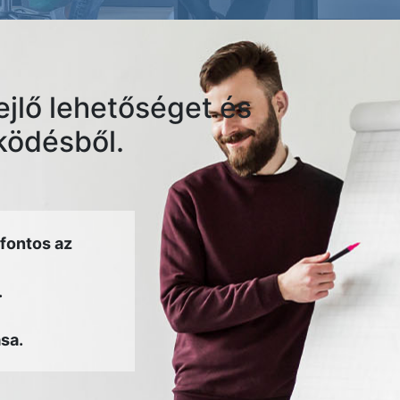
ejlő lehetőséget és
űködésből.
fontos az
.
sa.