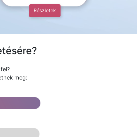
Részletek
etésére?
fel?
hetnek meg: