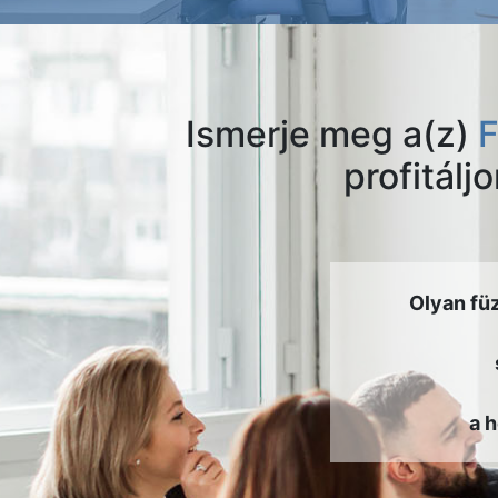
Ismerje meg a(z)
F
profitálj
Olyan fü
a 