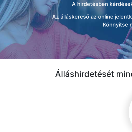
A hirdetésben kérdéseke
Az álláskereső az online jelentk
Könnyítse m
Álláshirdetését min