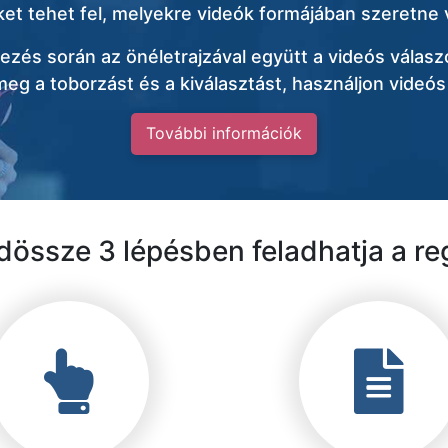
t tehet fel, melyekre videók formájában szeretne v
ezés során az önéletrajzával együtt a videós válaszo
eg a toborzást és a kiválasztást, használjon videós
További információk
dössze 3 lépésben feladhatja a re