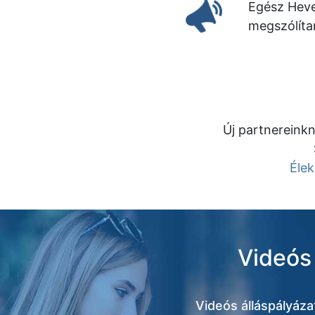
Egész Hev
megszólítan
Új partnereinkn
Élek
Videós 
Videós álláspályáz