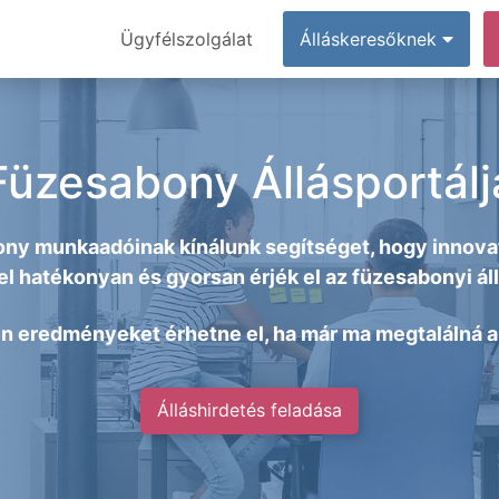
Ügyfélszolgálat
Álláskeresőknek
Füzesabony Állásportálj
ny munkaadóinak kínálunk segítséget, hogy innovat
l hatékonyan és gyorsan érjék el az füzesabonyi ál
en eredményeket érhetne el, ha már ma megtalálná az
Álláshirdetés feladása