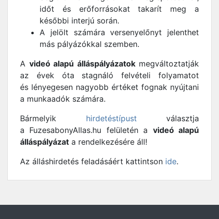
időt és erőforrásokat takarít meg a
későbbi interjú során.
A jelölt számára versenyelőnyt jelenthet
más pályázókkal szemben.
A
videó alapú álláspályázatok
megváltoztatják
az évek óta stagnáló felvételi folyamatot
és lényegesen nagyobb értéket fognak nyújtani
a munkaadók számára.
Bármelyik
hirdetéstípust
választja
a FuzesabonyAllas.hu felületén a
videó alapú
álláspályázat
a rendelkezésére áll!
Az álláshirdetés feladásáért kattintson
ide
.