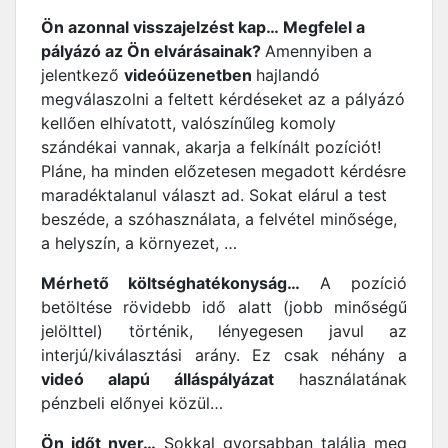
Ön azonnal visszajelzést kap… Megfelel a
pályázó az Ön elvárásainak?
Amennyiben a
jelentkező
videóüzenetben
hajlandó
megválaszolni a feltett kérdéseket az a pályázó
kellően elhívatott, valószínűleg komoly
szándékai vannak, akarja a felkínált pozíciót!
Pláne, ha minden előzetesen megadott kérdésre
maradéktalanul választ ad. Sokat elárul a test
beszéde, a szóhasználata, a felvétel minősége,
a helyszín, a környezet, …
Mérhető költséghatékonyság…
A pozíció
betöltése rövidebb idő alatt (jobb minőségű
jelölttel) történik, lényegesen javul az
interjú/kiválasztási arány. Ez csak néhány a
videó alapú álláspályázat
használatának
pénzbeli előnyei közül…
Ön időt nyer…
Sokkal gyorsabban találja meg