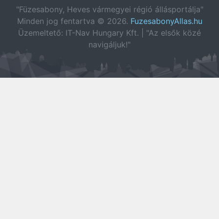
"Füzesabony, Heves vármegyei régió állásportálja"
Minden jog fentartva © 2026.
FuzesabonyAllas.hu
Üzemeltető: IT-Nav Hungary Kft. | "Az elsők közé
navigáljuk!"