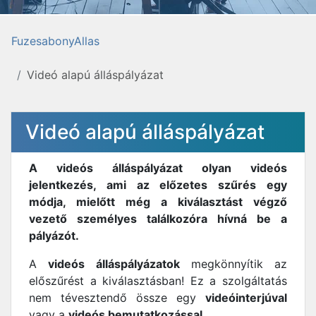
FuzesabonyAllas
Videó alapú álláspályázat
Videó alapú álláspályázat
A videós álláspályázat olyan videós
jelentkezés, ami az előzetes szűrés egy
módja, mielőtt még a kiválasztást végző
vezető személyes találkozóra hívná be a
pályázót.
A
videós álláspályázatok
megkönnyítik az
előszűrést a kiválasztásban! Ez a szolgáltatás
nem tévesztendő össze egy
videóinterjúval
vagy a
videós bemutatkozással
.