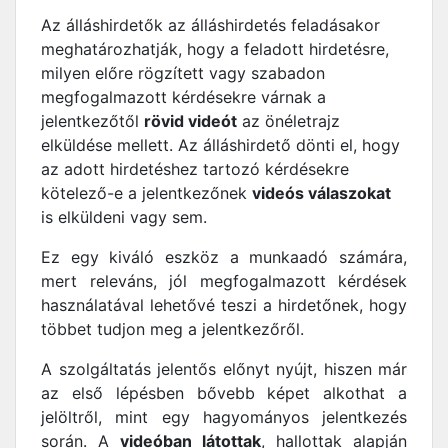
Az álláshirdetők az álláshirdetés feladásakor
meghatározhatják, hogy a feladott hirdetésre,
milyen előre rögzített vagy szabadon
megfogalmazott kérdésekre várnak a
jelentkezőtől
rövid videót
az önéletrajz
elküldése mellett. Az álláshirdető dönti el, hogy
az adott hirdetéshez tartozó kérdésekre
kötelező-e a jelentkezőnek
videós válaszokat
is elküldeni vagy sem.
Ez egy kiváló eszköz a munkaadó számára,
mert releváns, jól megfogalmazott kérdések
használatával lehetővé teszi a hirdetőnek, hogy
többet tudjon meg a jelentkezőről.
A szolgáltatás jelentős előnyt nyújt, hiszen már
az első lépésben bővebb képet alkothat a
jelöltről, mint egy hagyományos jelentkezés
során. A
videóban látottak
, hallottak alapján