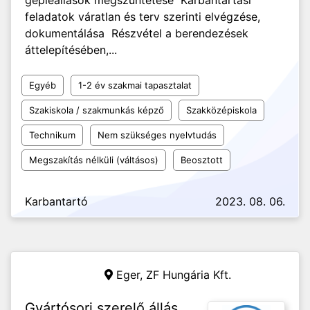
gépleállások megszüntetése Karbantartási
feladatok váratlan és terv szerinti elvégzése,
dokumentálása Részvétel a berendezések
áttelepítésében,...
Egyéb
1-2 év szakmai tapasztalat
Szakiskola / szakmunkás képző
Szakközépiskola
Technikum
Nem szükséges nyelvtudás
Megszakítás nélküli (váltásos)
Beosztott
Karbantartó
2023. 08. 06.
Eger,
ZF Hungária Kft.
Gyártósori szerelő állás