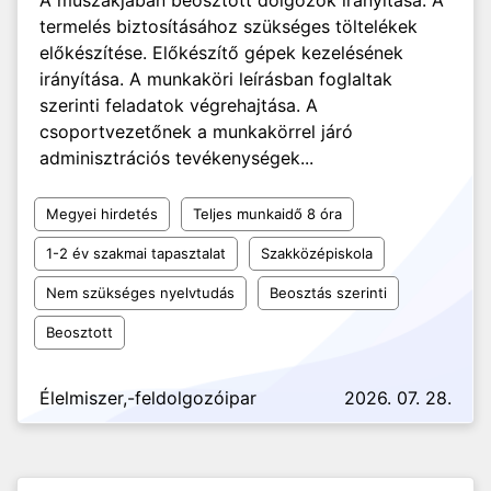
A műszakjában beosztott dolgozók irányítása. A
termelés biztosításához szükséges töltelékek
előkészítése. Előkészítő gépek kezelésének
irányítása. A munkaköri leírásban foglaltak
szerinti feladatok végrehajtása. A
csoportvezetőnek a munkakörrel járó
adminisztrációs tevékenységek...
Megyei hirdetés
Teljes munkaidő 8 óra
1-2 év szakmai tapasztalat
Szakközépiskola
Nem szükséges nyelvtudás
Beosztás szerinti
Beosztott
Élelmiszer,-feldolgozóipar
2026. 07. 28.