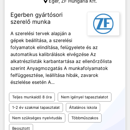
Eger,
ZF Hungária Kft.
Egerben gyártósori
szerelő munka
A szerelési tervek alapján a
gépek beállítása, a szerelési
folyamatok elindítása, felügyelete és az
automatikus kalibrálások elvégzése Az
alkatrészlisták karbantartása az ellenőrzőlista
szerint Anyagmozgatás A munkafolyamatok
felfüggesztése, leállítása hibák, zavarok
észlelése esetén A...
Teljes munkaidő 8 óra
Nem igényel tapasztalatot
1-2 év szakmai tapasztalat
Általános iskola
Nem szükséges nyelvtudás
Többműszakos
Beosztott