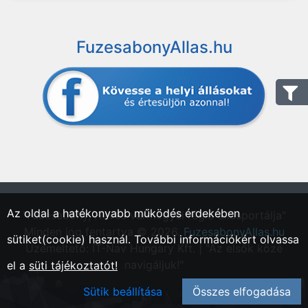
FuzesabonyAllas.hu
Az oldal a hatékonyabb működés érdekében
"Füzesabony, Heves vármegyei régió állásportálja"
Minden jog fentartva © 2026.
FuzesabonyAllas.hu
sütiket(cookie) használ. További információkért olvassa
Üzemeltető: IT-Nav Hungary Kft. | "Az elsők közé
navigáljuk!"
el a
süti tájékoztatót!
Sütik beállítása
Összes elfogadása