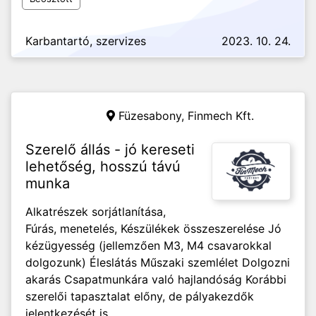
Karbantartó, szervizes
2023. 10. 24.
Füzesabony,
Finmech Kft.
Szerelő állás - jó kereseti
lehetőség, hosszú távú
munka
Alkatrészek sorjátlanítása,
Fúrás, menetelés, Készülékek összeszerelése Jó
kézügyesség (jellemzően M3, M4 csavarokkal
dolgozunk) Éleslátás Műszaki szemlélet Dolgozni
akarás Csapatmunkára való hajlandóság Korábbi
szerelői tapasztalat előny, de pályakezdők
jelentkezését is...