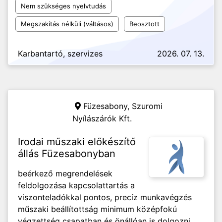
Nem szükséges nyelvtudás
Megszakítás nélküli (váltásos)
Beosztott
Karbantartó, szervizes
2026. 07. 13.
Füzesabony,
Szuromi
Nyílászárók Kft.
Irodai műszaki előkészítő
állás Füzesabonyban
beérkező megrendelések
feldolgozása kapcsolattartás a
viszonteladókkal pontos, precíz munkavégzés
műszaki beállítottság minimum középfokú
végzettség csapatban és önállóan is dolgozni