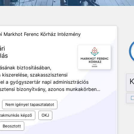
i Markhot Ferenc Kórház Intézmény
ri
lás
ásának biztosításában,
 kiszerelése, szakasszisztensi
K
el a gyógyszertár napi adminisztrációs
sztensi bizonyítvány, azonos munkakörben...
Nem igényel tapasztalatot
szakmunkás képző
OKJ
Beosztott