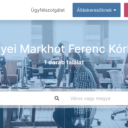
Ügyfélszolgálat
Álláskeresőknek
yei Markhot Ferenc Kór
1 darab találat