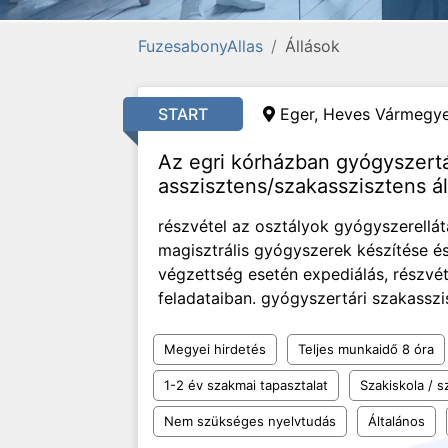
FuzesabonyAllas
Állások
START
Eger, Heves Vármegye
Az egri kórházban gyógyszertá
asszisztens/szakasszisztens ál
részvétel az osztályok gyógyszerellát
magisztrális gyógyszerek készítése és
végzettség esetén expediálás, részvét
feladataiban. gyógyszertári szakasszi
Megyei hirdetés
Teljes munkaidő 8 óra
1-2 év szakmai tapasztalat
Szakiskola / 
Nem szükséges nyelvtudás
Általános