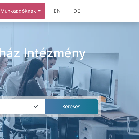
Munkaadóknak
EN
DE
ház Intézmény