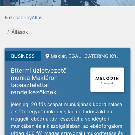
FuzesabonyAllas
Állások
BUSINESS
Maklár, EGAL- CATERING Kft.
Éttermi üzletvezető
munka Makláron
tapasztalattal
rendelkezőknek
jelenlegi 20 fős csapat munkájának koordinálása
a séffel együttműködve, kiemelt időszakban
(reggeli, ebéd) aktív részvétel a vendégtéri
munkában és a kiszolgálásban, az ebédforgalom
(átlag 400 fő) magas színvonalú működtetése és