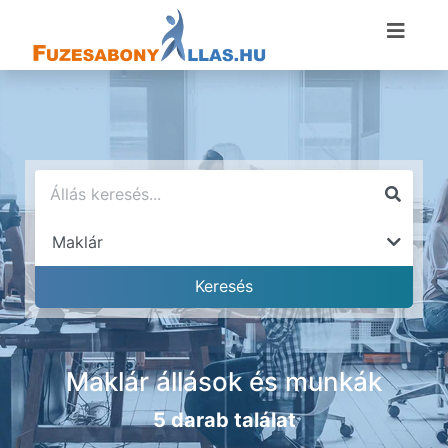
Maklár állások és munkák
5 darab találat