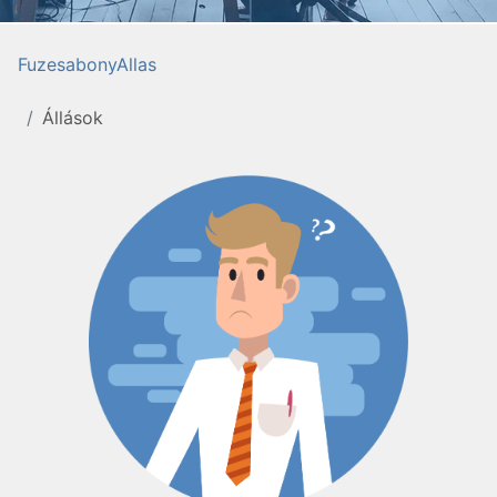
FuzesabonyAllas
Állások