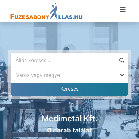
Medimetál Kft.
0 darab találat