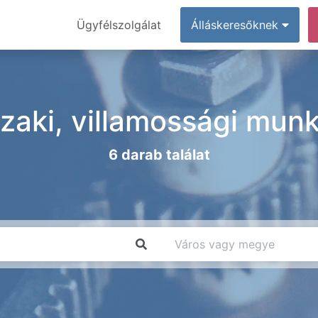
Ügyfélszolgálat
Álláskeresőknek
aki, villamossági munk
6 darab találat