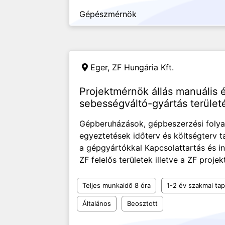
Gépészmérnök
Eger,
ZF Hungária Kft.
Projektmérnök állás manuális é
sebességváltó-gyártás terület
Gépberuházások, gépbeszerzési foly
egyeztetések időterv és költségterv t
a gépgyártókkal Kapcsolattartás és i
ZF felelős területek illetve a ZF projek
Teljes munkaidő 8 óra
1-2 év szakmai tap
Általános
Beosztott