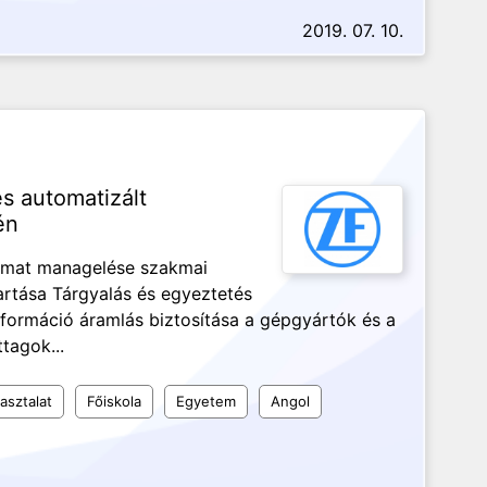
2019. 07. 10.
s automatizált
én
amat managelése szakmai
artása Tárgyalás és egyeztetés
nformáció áramlás biztosítása a gépgyártók és a
ttagok...
asztalat
Főiskola
Egyetem
Angol