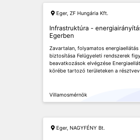
Eger,
ZF Hungária Kft.
Infrastruktúra - energiairányí
Egerben
Zavartalan, folyamatos energiaellátás 
biztosítása Felügyeleti rendszerek fi
beavatkozások elvégzése Energiaellátó
körébe tartozó területeken a résztvevő
Villamosmérnök
Eger,
NAGYFÉNY Bt.