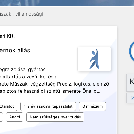
szaki, villamossági
ri Kft.
rnök állás
grajzolása, gyártás
lattartás a vevőkkel és a
K
rete Műszaki végzettség Precíz, logikus, elemző
ztos felhasználói szintű ismerete Önálló...
ztalatot
1-2 év szakmai tapasztalat
Gimnázium
Angol
Nem szükséges nyelvtudás