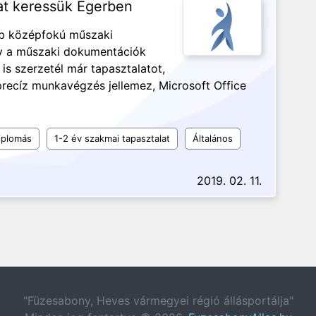
at keressük Egerben
bb középfokú műszaki
gy a műszaki dokumentációk
 is szerzetél már tapasztalatot,
 precíz munkavégzés jellemez, Microsoft Office
iplomás
1-2 év szakmai tapasztalat
Általános
2019. 02. 11.
"Füzesabony, Heves vármegyei régió állásportálja"