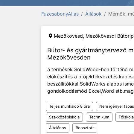
FuzesabonyAllas
Állások
Mérnök, mű
Mezőkövesd,
Mezőkövesdi Bútoripa
Bútor- és gyártmánytervező mé
Mezőkövesden
a termékek SolidWood-ben történő me
előkészítés a projektekvezetés kapcso
beszállítókkal SolidWorks alapos isme
gondolkodásmód Excel,Word stb.magabi
Teljes munkaidő 8 óra
Nem igényel tapas
Szakközépiskola
Technikum
Főiskola
Általános
Beosztott