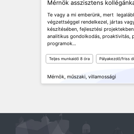
Mérnök asszisztens kollégánk
Te vagy a mi emberünk, mert legalá
végzettséggel rendelkezel, jártas va
készítésében, fejlesztési projektekben
analitikus gondolkodás, proaktivitás,
programok...
Teljes munkaidő 8 óra
Pályakezdő/friss d
Mérnök, műszaki, villamossági