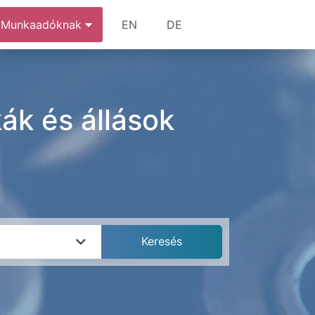
Munkaadóknak
EN
DE
ák és állások