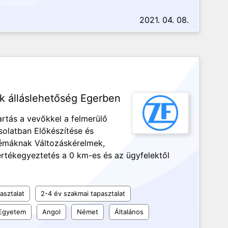
2021. 04. 08.
k álláslehetőség Egerben
rtás a vevőkkel a felmerülő
solatban Előkészítése és
lémáknak Változáskérelmek,
rtékegyeztetés a 0 km-es és az ügyfelektől
asztalat
2-4 év szakmai tapasztalat
Egyetem
Angol
Német
Általános