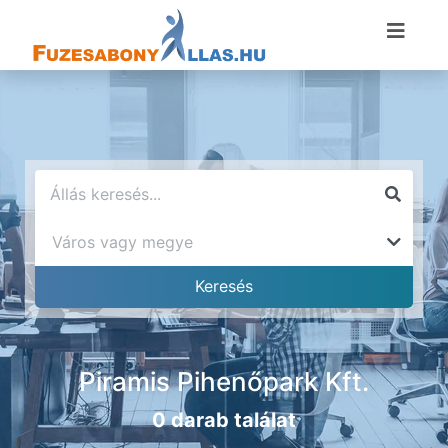
Piramis Pihenőpark Kft.
0 darab találat