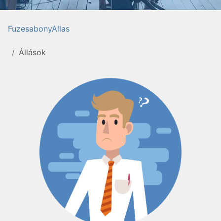
FuzesabonyAllas
Állások