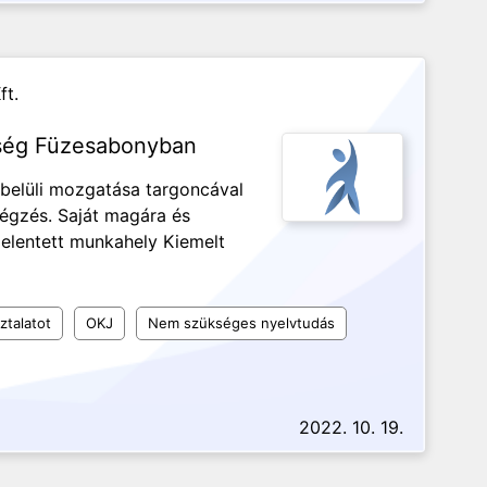
ft.
ség Füzesabonyban
belüli mozgatása targoncával
végzés. Saját magára és
jelentett munkahely Kiemelt
ztalatot
OKJ
Nem szükséges nyelvtudás
2022. 10. 19.