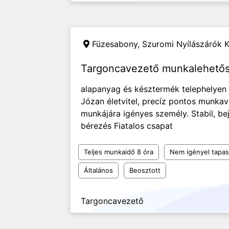
Füzesabony,
Szuromi Nyílászárók K
Targoncavezető munkalehető
alapanyag és késztermék telephelyen 
Józan életvitel, precíz pontos munka
munkájára igényes személy. Stabil, be
bérezés Fiatalos csapat
Teljes munkaidő 8 óra
Nem igényel tapas
Általános
Beosztott
Targoncavezető