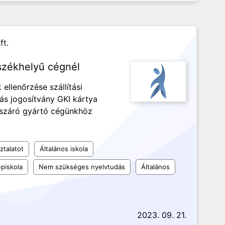
ft.
székhelyű cégnél
 ellenőrzése szállítási
s jogosítvány GKI kártya
ászáró gyártó cégünkhöz
ztalatot
Általános iskola
piskola
Nem szükséges nyelvtudás
Általános
2023. 09. 21.