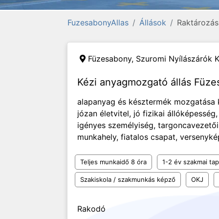
FuzesabonyAllas
Állások
Raktározás,
Füzesabony,
Szuromi Nyílászárók K
Kézi anyagmozgató állás Füz
alapanyag és késztermék mozgatása ké
józan életvitel, jó fizikai állóképess
igényes személyiség, targoncavezetői j
munkahely, fiatalos csapat, versenyké
Teljes munkaidő 8 óra
1-2 év szakmai tap
Szakiskola / szakmunkás képző
OKJ
Rakodó