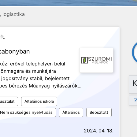
 logisztika
ft.
esabonyban
zi erővel telephelyen belül
ég, önmagára és munkájára
ogosítvány stabil, bejelentett
K
pes bérezés Műanyag nyílászárók...
asztalat
Általános iskola
Nem szükséges nyelvtudás
Általános
Beosztott
2024. 04. 18.