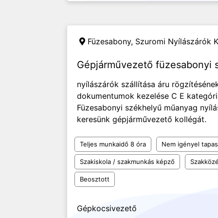
Füzesabony,
Szuromi Nyílászárók K
Gépjárművezető füzesabonyi 
nyílászárók szállítása áru rögzítésének
dokumentumok kezelése C E kategóriá
Füzesabonyi székhelyű műanyag nyíl
keresünk gépjárművezető kollégát.
Teljes munkaidő 8 óra
Nem igényel tapas
Szakiskola / szakmunkás képző
Szakközé
Beosztott
Gépkocsivezető