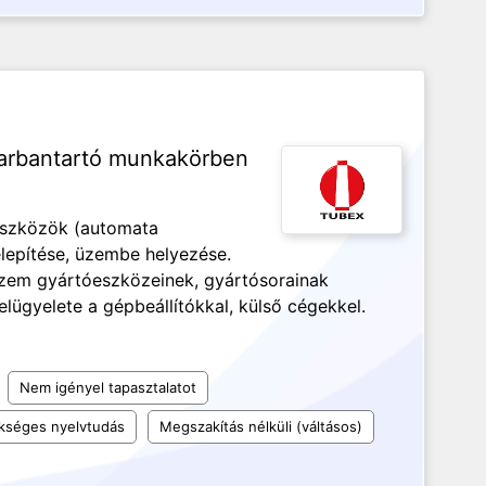
arbantartó munkakörben
eszközök (automata
lepítése, üzembe helyezése.
zem gyártóeszközeinek, gyártósorainak
felügyelete a gépbeállítókkal, külső cégekkel.
Nem igényel tapasztalatot
kséges nyelvtudás
Megszakítás nélküli (váltásos)