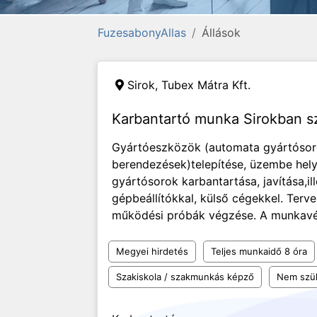
FuzesabonyAllas
Állások
Sirok, Tubex Mátra Kft.
Karbantartó munka Sirokban s
Gyártóeszközök (automata gyártósor
berendezések)telepítése, üzembe hel
gyártósorok karbantartása, javítása,il
gépbeállítókkal, külső cégekkel. Terv
működési próbák végzése. A munkavé
Megyei hirdetés
Teljes munkaidő 8 óra
Szakiskola / szakmunkás képző
Nem szü