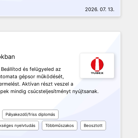
2026. 07. 13.
okban
Beállítod és felügyeled az
utomata gépsor működését,
ermelést. Aktívan részt veszel a
pek mindig csúcsteljesítményt nyújtsanak.
Pályakezdő/friss diplomás
kséges nyelvtudás
Többműszakos
Beosztott