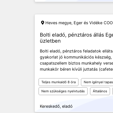
Heves megye,
Eger és Vidéke COOP
Bolti eladó, pénztáros állás Eg
üzletben
Bolti eladó, pénztáros feladatok ellá
gyakorlat jó kommunikációs készség, 
csapatszellem biztos munkahely verse
munkakör béren kívüli juttatás (cafeter
Teljes munkaidő 8 óra
Nem igényel tapas
Nem szükséges nyelvtudás
Általános
Kereskedő, eladó