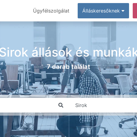
Ügyfélszolgálat
Álláskeresőknek
Sirok állások és munká
7 darab találat