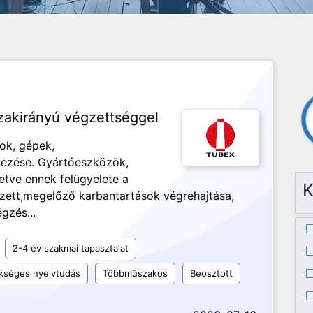
zakirányú végzettséggel
ok, gépek,
yezése. Gyártóeszközök,
letve ennek felügyelete a
K
ezett,megelőző karbantartások végrehajtása,
gzés...
2-4 év szakmai tapasztalat
kséges nyelvtudás
Többműszakos
Beosztott