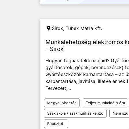
Sirok, Tubex Mátra Kft.
Munkalehetőség elektromos k
- Sirok
Hogyan fognak telni napjaid? Gyártó
gyártósorok, gépek, berendezések) te
Gyártóeszközök karbantartása – az ü
karbantartása, javítása, illetve ennek 
Tervezett,...
Megyei hirdetés
Teljes munkaidő 8 óra
Szakiskola / szakmunkás képző
Nem szü
Beosztott