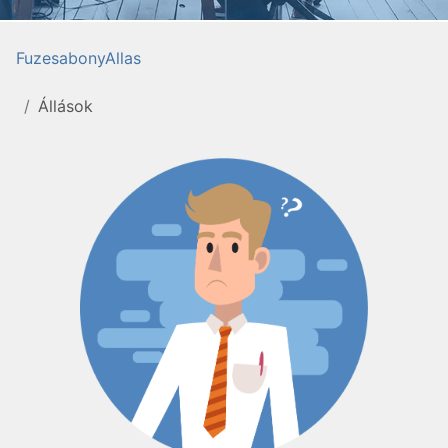
FuzesabonyAllas
Állások