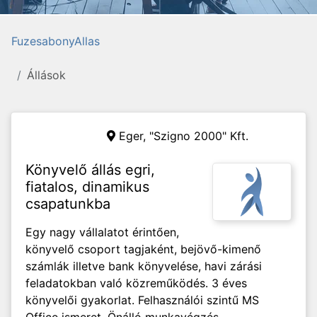
FuzesabonyAllas
Állások
Eger, "Szigno 2000" Kft.
Könyvelő állás egri,
fiatalos, dinamikus
csapatunkba
Egy nagy vállalatot érintően,
könyvelő csoport tagjaként, bejövő-kimenő
számlák illetve bank könyvelése, havi zárási
feladatokban való közreműködés. 3 éves
könyvelői gyakorlat. Felhasználói szintű MS