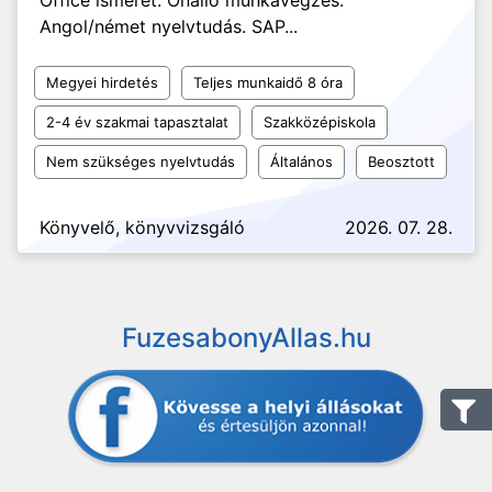
Office ismeret. Önálló munkavégzés.
Angol/német nyelvtudás. SAP...
Megyei hirdetés
Teljes munkaidő 8 óra
2-4 év szakmai tapasztalat
Szakközépiskola
Nem szükséges nyelvtudás
Általános
Beosztott
Könyvelő, könyvvizsgáló
2026. 07. 28.
FuzesabonyAllas.hu