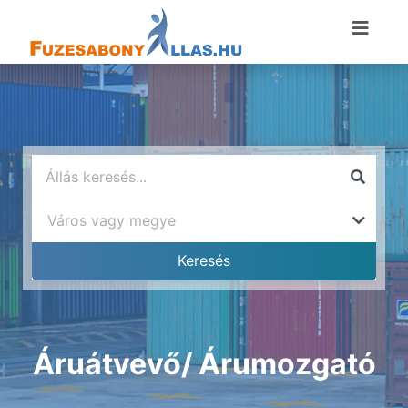
Áruátvevő/ Árumozgató