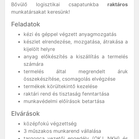
Bővülő logisztikai csapatunkba
raktáros
munkatársakat keresünk!
Feladatok
kézi és géppel végzett anyagmozgatás
készlet elrendezése, mozgatása, átrakása a
kijelölt helyre
anyag előkészítés a kiszállítás a termelés
számára
termelés által megrendelt áruk
összekészítése, csomagolás elvégzése
termékek körültekintő kezelése
raktári rend és tisztaság fenntartása
munkavédelmi előírások betartása
Elvárások
középfokú végzettség
3 műszakos munkarend vállalása
targonca vezetői engedély (OKJ, NKH) és