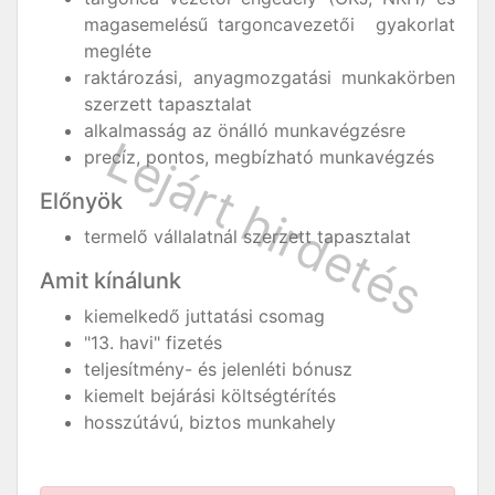
magasemelésű targoncavezetői gyakorlat
megléte
raktározási, anyagmozgatási munkakörben
szerzett tapasztalat
alkalmasság az önálló munkavégzésre
precíz, pontos, megbízható munkavégzés
Előnyök
termelő vállalatnál szerzett tapasztalat
Amit kínálunk
kiemelkedő juttatási csomag
"13. havi" fizetés
teljesítmény- és jelenléti bónusz
kiemelt bejárási költségtérítés
hosszútávú, biztos munkahely