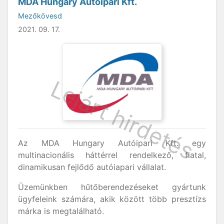
MDA Hungary Autóipari Kft.
Mezőkövesd
2021. 09. 17.
Az MDA Hungary Autóipari Kft. egy
multinacionális háttérrel rendelkező, fiatal,
dinamikusan fejlődő autóiapari vállalat.
Üzemünkben hűtőberendezéseket gyártunk
ügyfeleink számára, akik között több presztízs
márka is megtalálható.