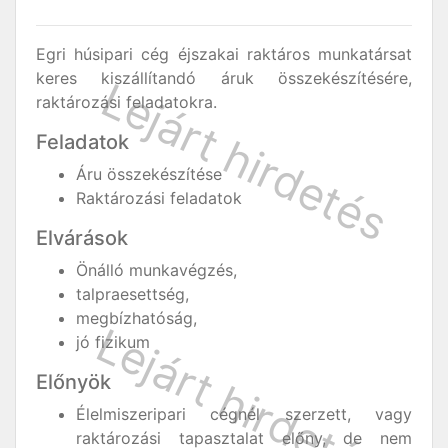
Egri húsipari cég éjszakai raktáros munkatársat
keres kiszállítandó áruk összekészítésére,
raktározási feladatokra.
Feladatok
Áru összekészítése
Raktározási feladatok
Elvárások
Önálló munkavégzés,
talpraesettség,
megbízhatóság,
jó fizikum
Előnyök
Élelmiszeripari cégnél szerzett, vagy
raktározási tapasztalat előny, de nem