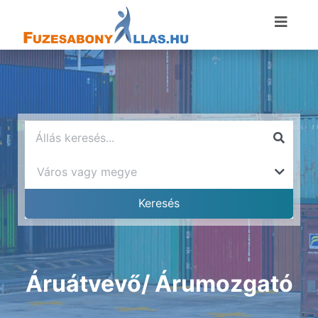
Áruátvevő/ Árumozgató