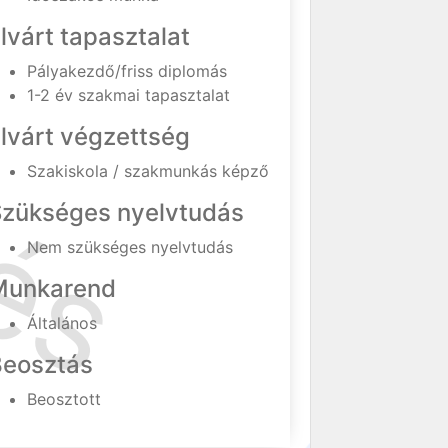
lvárt tapasztalat
Pályakezdő/friss diplomás
1-2 év szakmai tapasztalat
lvárt végzettség
Szakiskola / szakmunkás képző
Szükséges nyelvtudás
Nem szükséges nyelvtudás
Munkarend
Általános
Beosztás
Beosztott