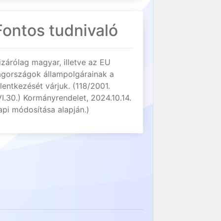
Fontos tudnivaló
izárólag magyar, illetve az EU
agországok állampolgárainak a
elentkezését várjuk. (118/2001.
VI.30.) Kormányrendelet, 2024.10.14.
api módosítása alapján.)