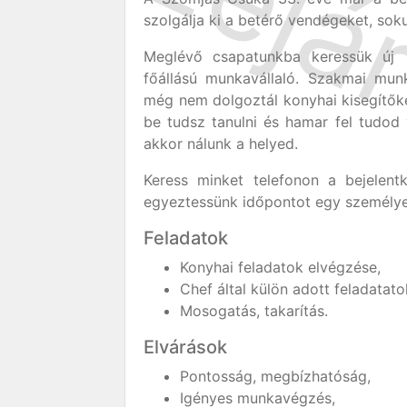
szolgálja ki a betérő vendégeket, so
Meglévő csapatunkba keressük új 
főállású munkavállaló. Szakmai mun
még nem dolgoztál konyhai kisegítők
be tudsz tanulni és hamar fel tudod
akkor nálunk a helyed.
Keress minket telefonon a bejelen
egyeztessünk időpontot egy személye
Feladatok
Konyhai feladatok elvégzése,
Chef által külön adott feladatat
Mosogatás, takarítás.
Elvárások
Pontosság, megbízhatóság,
Igényes munkavégzés,