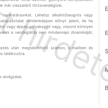
kuk már visszatérő törzsvendégünk.
E
munkatársunkat. Lehetsz alkalmi/beugrós vagy
katapasztalat mindenképpen előnyt jelent, de ha
ént vagy éppen pályakezdő vagy, viszont könnyen
E
 venni a vendéglátás nem mindennapi dinamikáját,
tkezés után megtekinthető számon, e-mailben és
s találkozóra.
ok elvégzése.