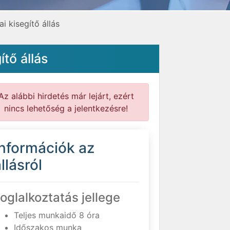
 kisegítő állás
tő állás
Az alábbi hirdetés már lejárt, ezért
nincs lehetőség a jelentkezésre!
Információk az
llásról
oglalkoztatás jellege
Teljes munkaidő 8 óra
Időszakos munka