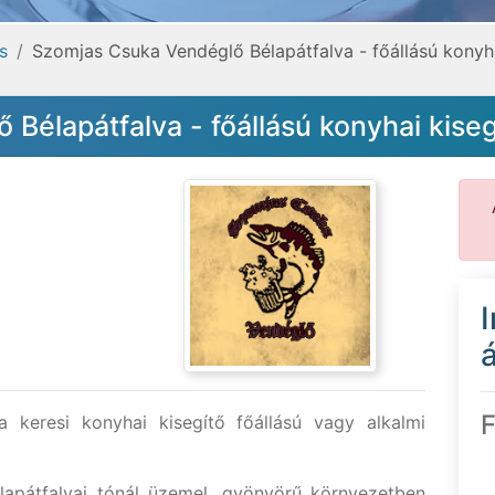
s
Szomjas Csuka Vendéglő Bélapátfalva - főállású konyhai
élapátfalva - főállású konyhai kisegí
á
F
keresi konyhai kisegítő főállású vagy alkalmi
apátfalvai tónál üzemel, gyönyörű környezetben