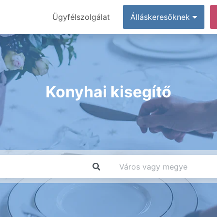
Ügyfélszolgálat
Álláskeresőknek
Konyhai kisegítő