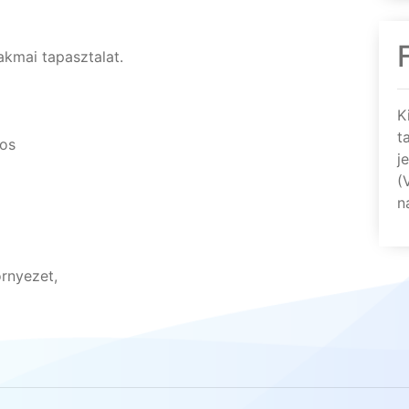
akmai tapasztalat.
K
t
kos
j
(
n
rnyezet,