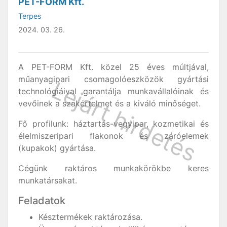
PET-FORM Kft.
Terpes
2024. 03. 26.
A PET-FORM Kft. közel 25 éves múltjával,
műanyagipari csomagolóeszközök gyártási
technológiáival garantálja munkavállalóinak és
vevőinek a szakértelmet és a kiváló minőséget.
Fő profilunk: háztartás-vegyipar, kozmetikai és
élelmiszeripari flakonok és záróelemek
(kupakok) gyártása.
Cégünk raktáros munkakörökbe keres
munkatársakat.
Feladatok
Késztermékek raktározása.