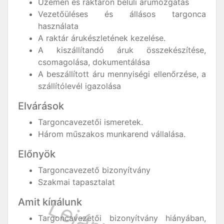
Üzemen és raktáron belüli árumozgatás
Vezetőüléses és állásos targonca
használata
A raktár árukészletének kezelése.
A kiszállítandó áruk összekészítése,
csomagolása, dokumentálása
A beszállított áru mennyiségi ellenőrzése, a
szállítólevél igazolása
Elvárások
Targoncavezetői ismeretek.
Három műszakos munkarend vállalása.
Előnyök
Targoncavezető bizonyítvány
Szakmai tapasztalat
Amit kínálunk
Targoncavezetői bizonyítvány hiányában,