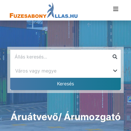
Áruátvevő/ Árumozgató