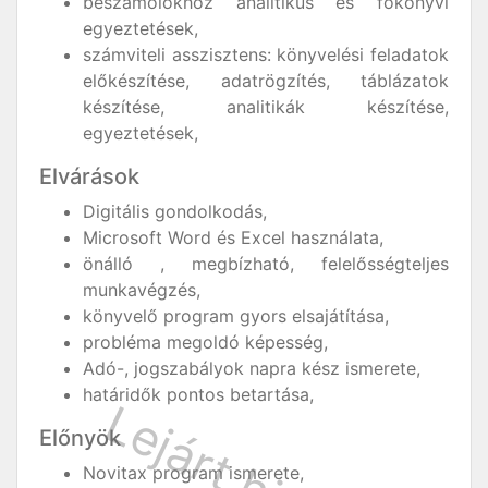
beszámolókhoz analitikus és főkönyvi
egyeztetések,
számviteli asszisztens: könyvelési feladatok
előkészítése, adatrögzítés, táblázatok
készítése, analitikák készítése,
egyeztetések,
Elvárások
Digitális gondolkodás,
Microsoft Word és Excel használata,
önálló , megbízható, felelősségteljes
munkavégzés,
könyvelő program gyors elsajátítása,
probléma megoldó képesség,
Adó-, jogszabályok napra kész ismerete,
határidők pontos betartása,
Előnyök
Novitax program ismerete,