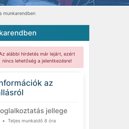
os munkarendben
nkarendben
Az alábbi hirdetés már lejárt, ezért
nincs lehetőség a jelentkezésre!
Információk az
llásról
oglalkoztatás jellege
Teljes munkaidő 8 óra