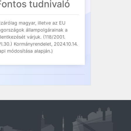
Fontos tudnivaló
izárólag magyar, illetve az EU
agországok állampolgárainak a
elentkezését várjuk. (118/2001.
VI.30.) Kormányrendelet, 2024.10.14.
api módosítása alapján.)
!"