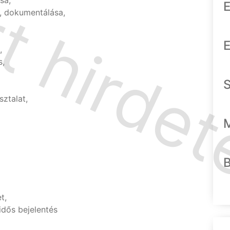
sa,
E
, dokumentálása,
E
,
s,
ztalat,
t,
idős bejelentés