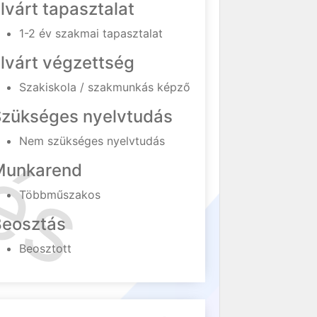
lvárt tapasztalat
1-2 év szakmai tapasztalat
lvárt végzettség
Szakiskola / szakmunkás képző
Szükséges nyelvtudás
Nem szükséges nyelvtudás
Munkarend
Többműszakos
Beosztás
Beosztott