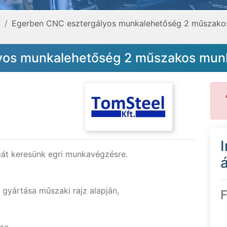
a
Egerben CNC esztergályos munkalehetőség 2 műszak
yos munkalehetőség 2 műszakos mu
át keresünk egri munkavégzésre.
á
k gyártása műszaki rajz alapján,
F