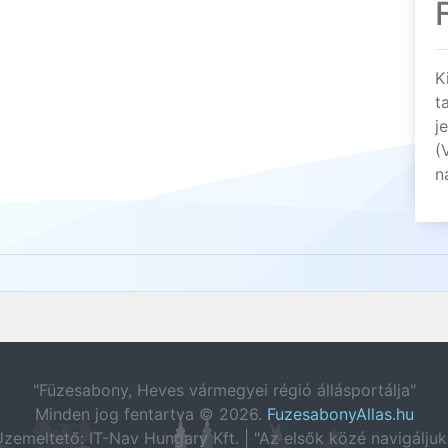
K
t
j
(
n
"Füzesabony, Heves vármegyei régió állásportálja"
Minden jog fentartva © 2026.
FuzesabonyAllas.hu
zemeltető: IT-Nav Hungary Kft. | "Az elsők közé navigáljuk