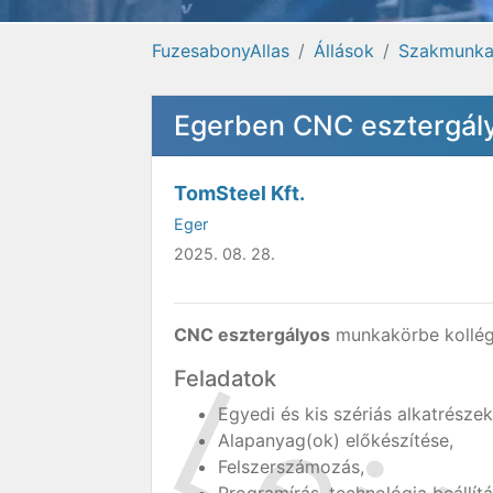
FuzesabonyAllas
Állások
Szakmunk
Egerben CNC esztergál
TomSteel Kft.
Eger
2025. 08. 28.
CNC esztergályos
munkakörbe kollég
Feladatok
Egyedi és kis szériás alkatrésze
Alapanyag(ok) előkészítése,
Felszerszámozás,