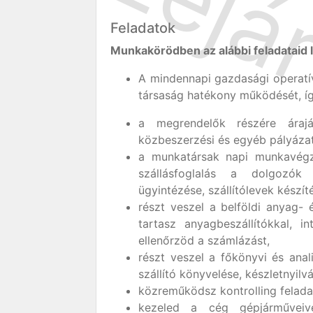
Feladatok
Munkakörödben az alábbi feladataid 
A mindennapi gazdasági operatív
társaság hatékony működését, í
a megrendelők részére árajá
közbeszerzési és egyéb pályázati
a munkatársak napi munkavégzé
szállásfoglalás a dolgozók 
ügyintézése, szállítólevek készít
részt veszel a belföldi anyag-
tartasz anyagbeszállítókkal, i
ellenőrzöd a számlázást,
részt veszel a főkönyvi és anal
szállító könyvelése, készletnyilv
közreműködsz kontrolling felada
kezeled a cég gépjárműveivel