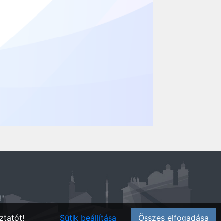
!"
ztatót!
Sütik beállítása
Összes elfogadása