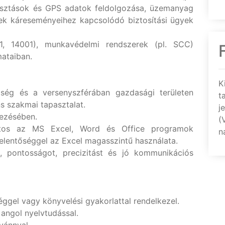
sztások és GPS adatok feldolgozása, üzemanyag
ek káreseményeihez kapcsolódó biztosítási ügyek
1, 14001), munkavédelmi rendszerek (pl. SCC)
mataiban.
K
tség és a versenyszférában gazdasági területen
t
ns szakmai tapasztalat.
j
mezésében.
(
tos az MS Excel, Word és Office programok
n
jelentőséggel az Excel magasszintű használata.
 pontosságot, precizitást és jó kommunikációs
ggel vagy könyvelési gyakorlattal rendelkezel.
angol nyelvtudással.