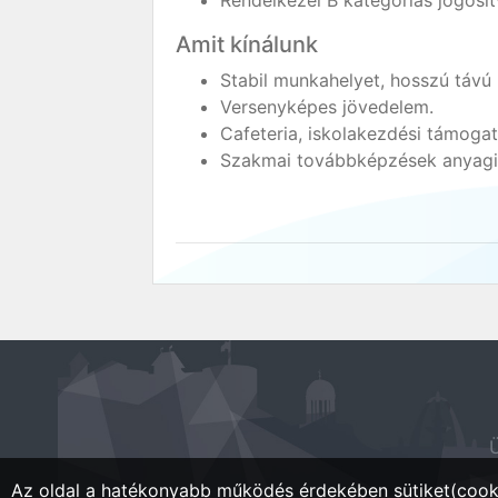
Rendelkezel B kategóriás jogosít
Amit kínálunk
Stabil munkahelyet, hosszú távú
Versenyképes jövedelem.
Cafeteria, iskolakezdési támogat
Szakmai továbbképzések anyagi
Ü
Az oldal a hatékonyabb működés érdekében sütiket(cooki