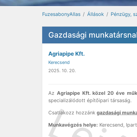
FuzesabonyAllas
Állások
Pénzügy, sz
Gazdasági munkatársnak
Agriapipe Kft.
Kerecsend
2025. 10. 20.
Az
Agriapipe Kft. közel 20 éve műk
specializálódott építőipari társaság.
Csatlakozz hozzánk
gazdasági munka
Munkavégzés helye:
Kerecsend, Ipart