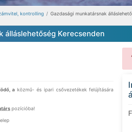
ámvitel, kontrolling
Gazdasági munkatársnak álláslehet
 álláslehetőség Kerecsenden
ödő, a
közmű- és ipari csővezetékek felújítására
á
társ
pozícióba!
F
elep