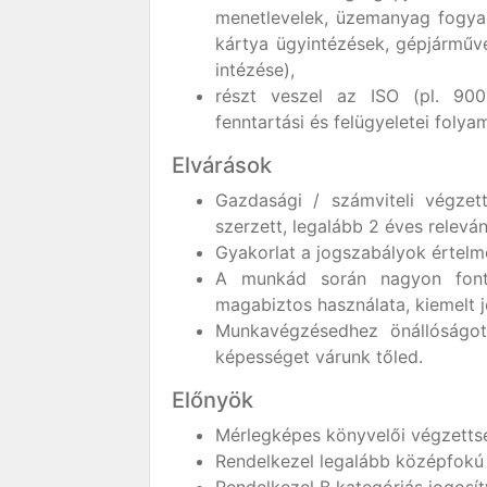
menetlevelek, üzemanyag fogya
kártya ügyintézések, gépjárműv
intézése),
részt veszel az ISO (pl. 900
fenntartási és felügyeletei folya
Elvárások
Gazdasági / számviteli végzet
szerzett, legalább 2 éves relevá
Gyakorlat a jogszabályok értel
A munkád során nagyon fon
magabiztos használata, kiemelt 
Munkavégzésedhez önállóságot,
képességet várunk tőled.
Előnyök
Mérlegképes könyvelői végzettsé
Rendelkezel legalább középfokú 