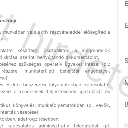
E
lesznek:
E
 munkában való aktív részvételeddel elősegíted a
gy
nlatot készítesz, összeállítod a megrendelők
 kiírásai szerinti benyújtandó dokumentációt,
séhez szükséges operatív ügyeket intézel (pl.:
részére, munkaterületi behajtási engedélyek
ése),
 és eszköz beszerzési folyamatokban: kapcsolatot
ntézed a rendelések teljesítésének igazolását és
itikus könyvelési munkafolyamatokban (pl. vevők,
ántartás vezetése),
tokban, adatrögzítésekben,
Ö
 kapcsolatos adminisztratív feladatokat (pl.