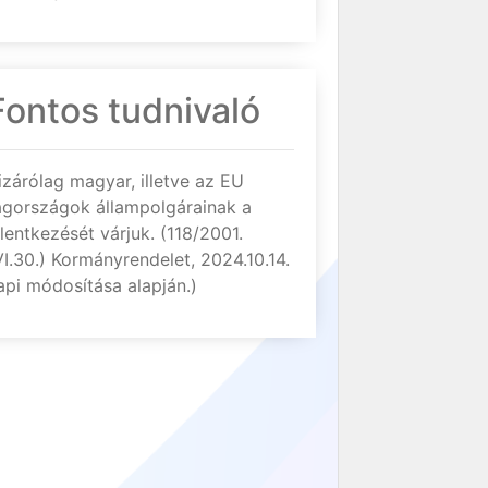
Fontos tudnivaló
izárólag magyar, illetve az EU
agországok állampolgárainak a
elentkezését várjuk. (118/2001.
VI.30.) Kormányrendelet, 2024.10.14.
api módosítása alapján.)