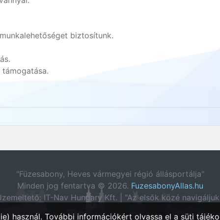
vánnyal.
 munkalehetőséget biztosítunk.
ás.
 támogatása.
"Füzesabony, Heves vármegyei régió állásportálja"
Minden jog fentartva © 2026.
FuzesabonyAllas.hu
zemeltető: IT-Nav Hungary Kft. | "Az elsők közé navigáljuk
e) használ. További információkért olvassa el a
süti tájéko