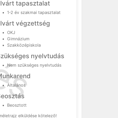
lvárt tapasztalat
1-2 év szakmai tapasztalat
lvárt végzettség
OKJ
Gimnázium
Szakközépiskola
Szükséges nyelvtudás
Nem szükséges nyelvtudás
Munkarend
Általános
Beosztás
Beosztott
néletrajz elküldése kötelező!