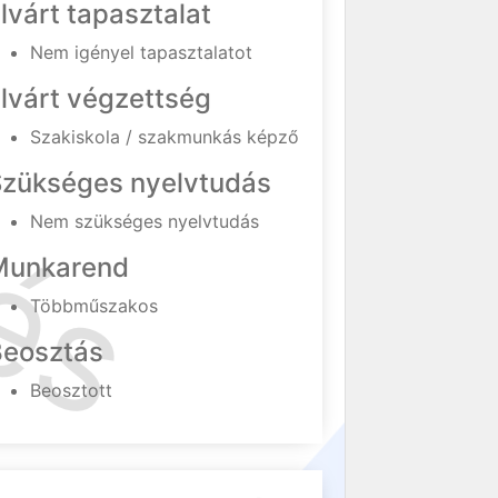
lvárt tapasztalat
Nem igényel tapasztalatot
lvárt végzettség
Szakiskola / szakmunkás képző
Szükséges nyelvtudás
Nem szükséges nyelvtudás
Munkarend
Többműszakos
Beosztás
Beosztott