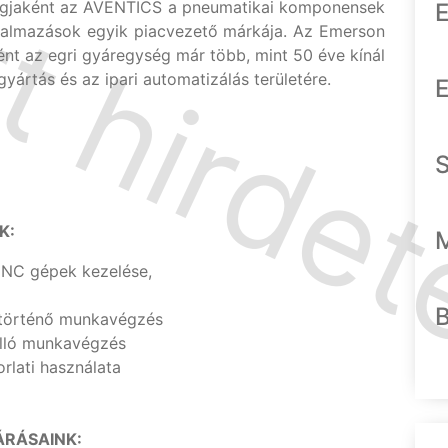
tagjaként az AVENTICS a pneumatikai komponensek
E
lkalmazások egyik piacvezető márkája. Az Emerson
t az egri gyáregység már több, mint 50 éve kínál
yártás és az ipari automatizálás területére.
E
K:
 CNC gépek kezelése,
történő munkavégzés
álló munkavégzés
rlati használata
RÁSAINK: