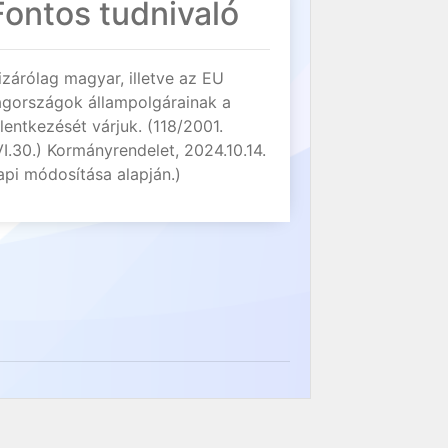
Fontos tudnivaló
izárólag magyar, illetve az EU
agországok állampolgárainak a
elentkezését várjuk. (118/2001.
VI.30.) Kormányrendelet, 2024.10.14.
api módosítása alapján.)