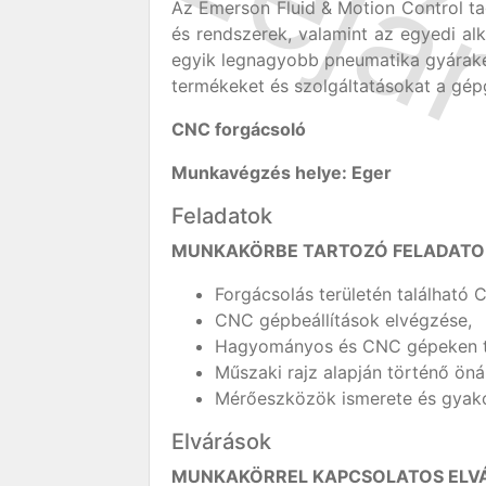
Az Emerson Fluid & Motion Control 
és rendszerek, valamint az egyedi a
egyik legnagyobb pneumatika gyárakén
termékeket és szolgáltatásokat a gépg
CNC forgácsoló
Munkavégzés helye: Eger
Feladatok
MUNKAKÖRBE TARTOZÓ FELADATO
Forgácsolás területén található
CNC gépbeállítások elvégzése,
Hagyományos és CNC gépeken 
Műszaki rajz alapján történő ön
Mérőeszközök ismerete és gyako
Elvárások
MUNKAKÖRREL KAPCSOLATOS ELVÁ