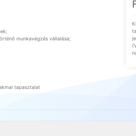
K
t
ek;
j
rténő munkavégzés vállalása;
(
n
akmai tapasztalat