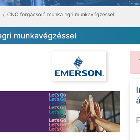
a
CNC forgácsoló munka egri munkavégzéssel
egri munkavégzéssel
á
F