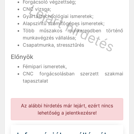
Forgácsoló végzettség;
CNC vizsga;
Gyártástechnológiai ismeretek;
Alapszintű számítógépes ismeretek;
Több műszakos munkarendben történő
munkavégzés vállalása;
Csapatmunka, stressztűrés
Előnyök
Fémipari ismeretek,
CNC forgácsolásban szerzett szakmai
tapasztalat
Az alábbi hirdetés már lejárt, ezért nincs
lehetőség a jelentkezésre!