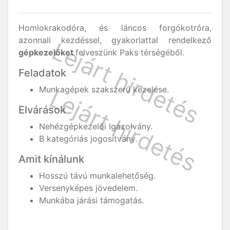
Homlokrakodóra, és láncos forgókotróra,
azonnali kezdéssel, gyakorlattal rendelkező
gépkezelőket
felveszünk Paks térségéből.
Feladatok
Munkagépek szakszerű kezelése.
Elvárások
Nehézgépkezelői Igazolvány.
B kategóriás jogosítvány.
Amit kínálunk
Hosszú távú munkalehetőség.
Versenyképes jövedelem.
Munkába járási támogatás.