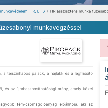
 munkavédelem, HR, EHS
HR asszisztens munka füzesab
füzesabonyi munkavégzéssel
 a tejszínhabos palack, a hajlakk és a légfrissítő
á
l, és az újrahasznosíthatósági arány, amely közel
F
agyobb fém-csomagolóanyag előállítója, aki az