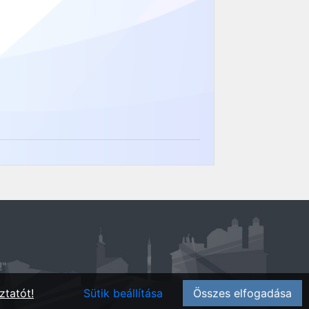
!"
ztatót!
Sütik beállítása
Összes elfogadása