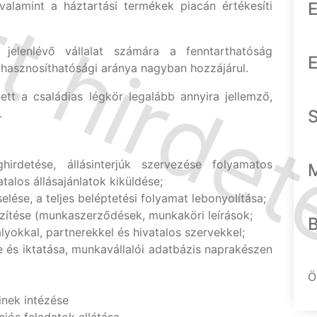
 valamint a háztartási termékek piacán értékesíti
E
jelenlévő vállalat számára a fenntarthatóság
E
ahasznosíthatósági aránya nagyban hozzájárul.
lett a családias légkör legalább annyira jellemző,
.
hirdetése, állásinterjúk szervezése folyamatos
atalos állásajánlatok kiküldése;
ése, a teljes beléptetési folyamat lebonyolítása;
tése (munkaszerződések, munkaköri leírások;
yokkal, partnerekkel és hivatalos szervekkel;
és iktatása, munkavállalói adatbázis naprakészen
Ö
inek intézése