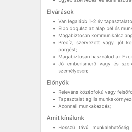
Egyéb szervezési és adminisztrác
Elvárások
Van legalább 1–2 év tapasztalat
Elboldogulsz az alap bél és mun
Magabiztosan kommunikálsz ang
Precíz, szervezett vagy, jól 
pörgést;
Magabiztosan használod az Excel-
Jó emberismerő vagy és szeret
személyesen;
Előnyök
Releváns középfokú vagy felsőf
Tapasztalat agilis munkakörnyez
Azonnali munkakezdés;
Amit kínálunk
Hosszú távú munkalehetőség (