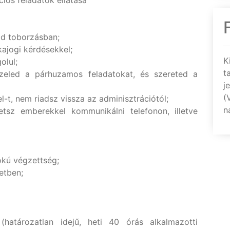
iós feladatok ellátása
od toborzásban;
kajogi kérdésekkel;
K
olul;
t
kezeled a párhuzamos feladatokat, és szereted a
j
(
t, nem riadsz vissza az adminisztrációtól;
n
sz emberekkel kommunikálni telefonon, illetve
okú végzettség;
etben;
határozatlan idejű, heti 40 órás alkalmazotti