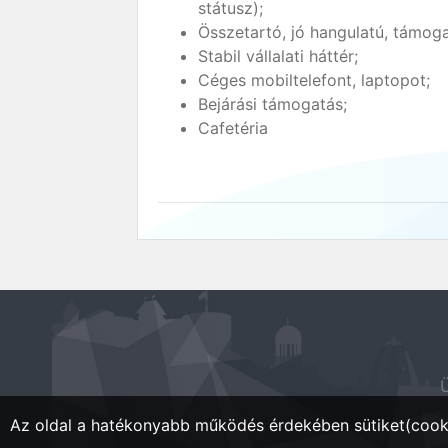
státusz);
Összetartó, jó hangulatú, támo
Stabil vállalati háttér;
Céges mobiltelefont, laptopot;
Bejárási támogatás;
Cafetéria
Ü
Az oldal a hatékonyabb működés érdekében sütiket(cooki