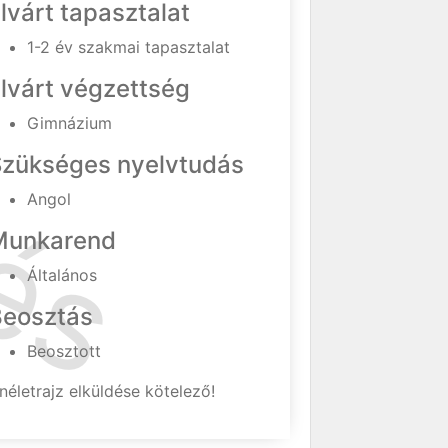
lvárt tapasztalat
1-2 év szakmai tapasztalat
lvárt végzettség
Gimnázium
Szükséges nyelvtudás
Angol
Munkarend
Általános
Beosztás
Beosztott
néletrajz elküldése kötelező!