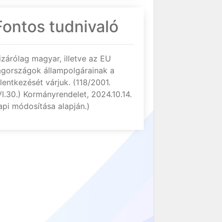
Fontos tudnivaló
izárólag magyar, illetve az EU
agországok állampolgárainak a
elentkezését várjuk. (118/2001.
VI.30.) Kormányrendelet, 2024.10.14.
api módosítása alapján.)