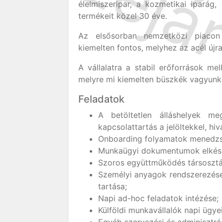
élelmiszeripar, a kozmetikai iparág,
termékeit közel 30 éve.
Az elsősorban nemzetközi piacon 
kiemelten fontos, melyhez az acél újr
A vállalatra a stabil erőforrások mel
melyre mi kiemelten büszkék vagyunk
Feladatok
A betöltetlen álláshelyek meg
kapcsolattartás a jelöltekkel, hiv
Onboarding folyamatok menedzsel
Munkaügyi dokumentumok elkészí
Szoros együttműködés társosztál
Személyi anyagok rendszerezése 
tartása;
Napi ad-hoc feladatok intézése;
Külföldi munkavállalók napi ügye