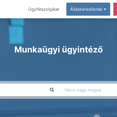
Ügyfélszolgálat
Álláskeresőknek
Munkaügyi ügyintéző