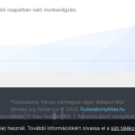
gató csapatban való munkavégzés;
"Füzesabony, Heves vármegyei régió állásportálja"
Minden jog fentartva © 2026.
FuzesabonyAllas.hu
zemeltető: IT-Nav Hungary Kft. | "Az elsők közé navigáljuk
e) használ. További információkért olvassa el a
süti tájéko