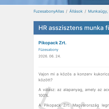
FuzesabonyAllas
Állások
Munkaügy,
HR asszisztens munka 
Pikopack Zrt.
Füzesabony
2026. 06. 24.
Vajon mi a közös a konzerv kukorica,
között?
A válasz: az alapanyag, amely az acé
100%.
A Pikopack Zrt. Magyarország legn