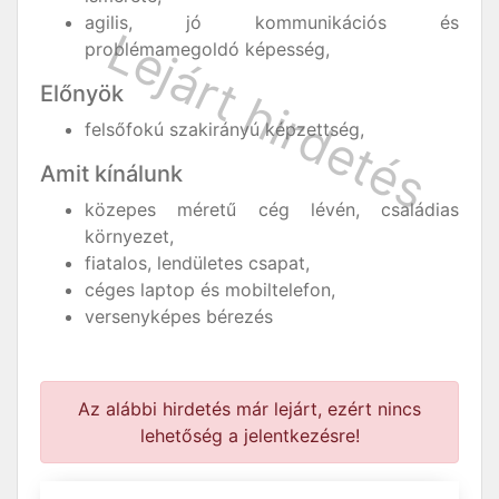
agilis, jó kommunikációs és
problémamegoldó képesség,
Előnyök
felsőfokú szakirányú képzettség,
Amit kínálunk
közepes méretű cég lévén, családias
környezet,
fiatalos, lendületes csapat,
céges laptop és mobiltelefon,
versenyképes bérezés
Az alábbi hirdetés már lejárt, ezért nincs
lehetőség a jelentkezésre!