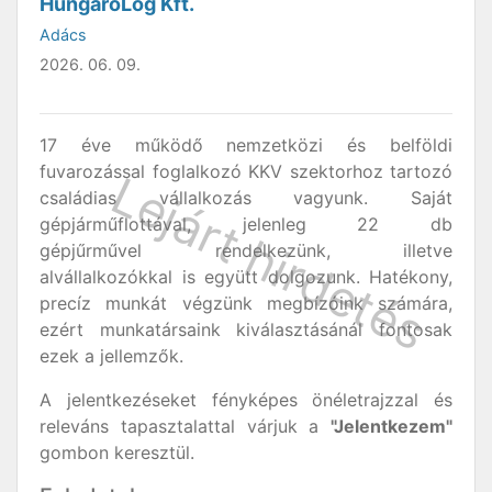
HungaroLog Kft.
Adács
2026. 06. 09.
17 éve működő nemzetközi és belföldi
fuvarozással foglalkozó KKV szektorhoz tartozó
családias vállalkozás vagyunk. Saját
gépjárműflottával, jelenleg 22 db
gépjűrművel rendelkezünk, illetve
alvállalkozókkal is együtt dolgozunk. Hatékony,
precíz munkát végzünk megbízóink számára,
ezért munkatársaink kiválasztásánál fontosak
ezek a jellemzők.
A jelentkezéseket fényképes önéletrajzzal és
releváns tapasztalattal várjuk a
"Jelentkezem"
gombon keresztül.