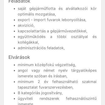
Feladatok
saját gépjárműflotta és alvállalkozói kör
optimális mozgatása,
export - import fuvarok lebonyolítása,
akvizíció,
kapcsolattartás a gépjárművezetőkkel,
együttműködés a többi osztállyal és
kollégákkal,
adminisztrációs feladatok,
Elvárások
minimum középfokú végzettség,
angol vagy német nyelv tárgyalóképes
ismerete szóban és írásban,
minimum 2 év felhasználható szakmai
tapasztalat fuvarszervezésben,
B kategóriás jogosítvány,
ügyviteli rendszerek felhasználószintű
ismerete,