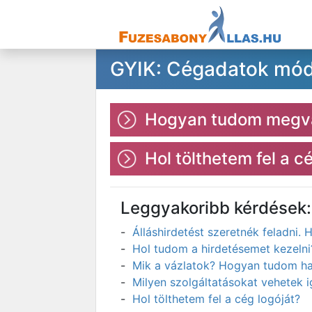
GYIK: Cégadatok mód
Hogyan tudom megvált
Hol tölthetem fel a c
Leggyakoribb kérdések:
Álláshirdetést szeretnék feladni
Hol tudom a hirdetésemet kezelni
Mik a vázlatok? Hogyan tudom has
Milyen szolgáltatásokat vehetek 
Hol tölthetem fel a cég logóját?