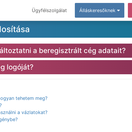
Ügyfélszolgálat
Álláskeresőknek
osítása
oztatni a beregisztrált cég adatait?
ég logóját?
. Hogyan tehetem meg?
?
ználni a vázlatokat?
igénybe?