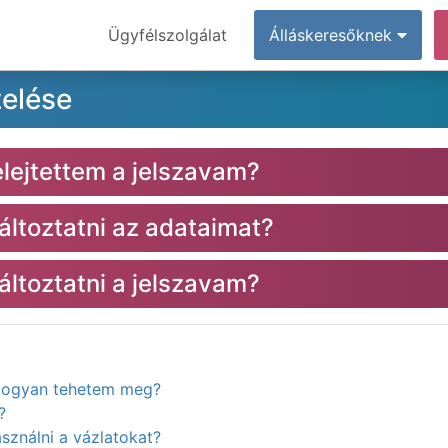
Ügyfélszolgálat
Álláskeresőknek
zelése
elejtettem a jelszavam?
toztatni az adataimat?
toztatni a jelszavam?
. Hogyan tehetem meg?
?
ználni a vázlatokat?