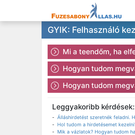
GYIK: Felhasználó ke
Mi a teendőm, ha elf
Hogyan tudom megvál
Hogyan tudom megvál
Leggyakoribb kérdések:
Álláshirdetést szeretnék feladni
Hol tudom a hirdetésemet kezelni
Mik a vázlatok? Hogyan tudom has