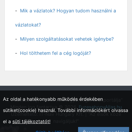
Mik a vázlatok? Hogyan tudom használni a
vázlatokat?
Milyen szolgáltatásokat vehetek igénybe?
Hol tölthetem fel a cég logóját?
Az oldal a hatékonyabb működés érdekében
"Füzesabony, Heves vármegyei régió állásportálja"
Minden jog fentartva © 2026.
FuzesabonyAllas.hu
sütiket(cookie) használ. További információkért olvassa
Üzemeltető: IT-Nav Hungary Kft. | "Az elsők közé
navigáljuk!"
el a
süti tájékoztatót!