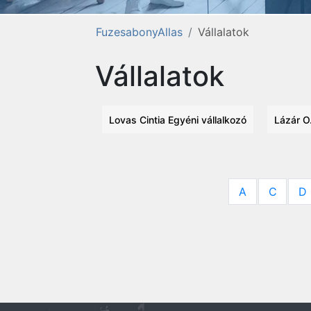
FuzesabonyAllas
Vállalatok
Vállalatok
Lovas Cintia Egyéni vállalkozó
Lázár O.
A
C
D