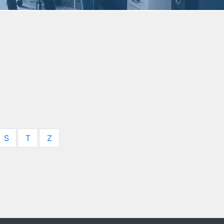
S
T
Z