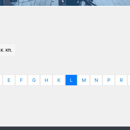
K. Kft.
E
F
G
H
K
L
M
N
P
R