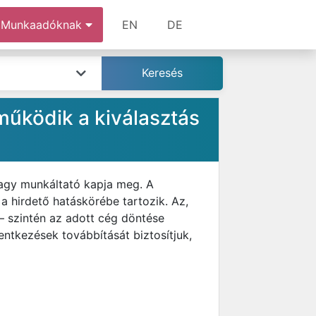
Munkaadóknak
EN
DE
működik a kiválasztás
vagy munkáltató kapja meg. A
 a hirdető hatáskörébe tartozik. Az,
— szintén az adott cég döntése
lentkezések továbbítását biztosítjuk,