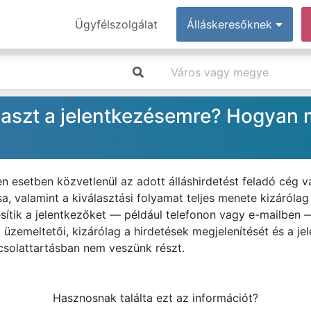
Ügyfélszolgálat
Álláskeresőknek
laszt a jelentkezésemre? Hogyan 
n esetben közvetlenül az adott álláshirdetést feladó cég 
sa, valamint a kiválasztási folyamat teljes menete kizárólag
sítik a jelentkezőket — például telefonon vagy e-mailben 
l üzemeltetői, kizárólag a hirdetések megjelenítését és a je
csolattartásban nem veszünk részt.
Hasznosnak találta ezt az információt?