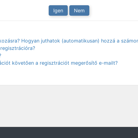
Igen
Nem
atkozásra? Hogyan juthatok (automatikusan) hozzá a számo
regisztrációra?
?
ciót követően a regisztrációt megerősítő e-mailt?