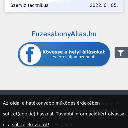
Szerviz technikus
2022. 01. 05.
FuzesabonyAllas.hu
Az oldal a hatékonyabb működés érdekében
"Füzesabony, Heves vármegyei régió állásportálja"
Minden jog fentartva © 2026.
FuzesabonyAllas.hu
sütiket(cookie) használ. További információkért olvassa
Üzemeltető: IT-Nav Hungary Kft. | "Az elsők közé
navigáljuk!"
el a
süti tájékoztatót!