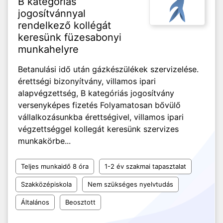
B kategóriás
jogosítvánnyal
rendelkező kollégát
keresünk füzesabonyi
munkahelyre
Betanulási idő után gázkészülékek szervizelése.
érettségi bizonyítvány, villamos ipari
alapvégzettség, B kategóriás jogosítvány
versenyképes fizetés Folyamatosan bővülő
vállalkozásunkba érettségivel, villamos ipari
végzettséggel kollegát keresünk szervizes
munkakörbe...
Teljes munkaidő 8 óra
1-2 év szakmai tapasztalat
Szakközépiskola
Nem szükséges nyelvtudás
Általános
Beosztott