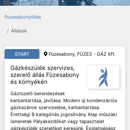
FuzesabonyAllas
Állások
START
Füzesabony, FÜZES - GÁZ Kft.
Gázkészülék szervizes,
szerelő állás Füzesabony
és környékén
Gáztüzelő berendezések
karbantartása, javítása. Modern új kondenzációs
gázkazánok szervizelése, karbantartása.
Érettségi B kategóriás jogosítvány Alap műszaki
ismeretek Pályakezdőket vagy tapasztalat
gázkészülék szerelőket keresünk. Épületgépész