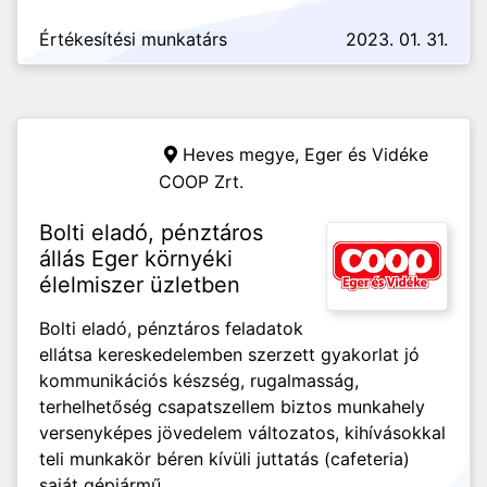
Értékesítési munkatárs
2023. 01. 31.
Heves megye,
Eger és Vidéke
COOP Zrt.
Bolti eladó, pénztáros
állás Eger környéki
élelmiszer üzletben
Bolti eladó, pénztáros feladatok
ellátsa kereskedelemben szerzett gyakorlat jó
kommunikációs készség, rugalmasság,
terhelhetőség csapatszellem biztos munkahely
versenyképes jövedelem változatos, kihívásokkal
teli munkakör béren kívüli juttatás (cafeteria)
saját gépjármű...