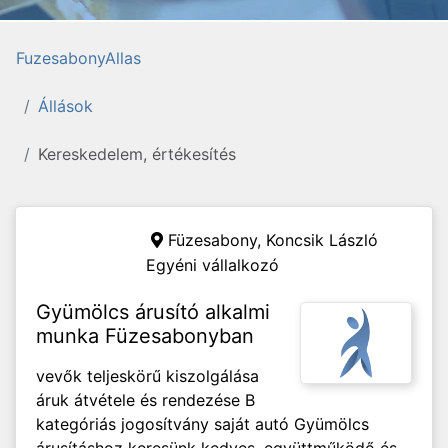
FuzesabonyAllas
Állások
Kereskedelem, értékesítés
Füzesabony,
Koncsik László
Egyéni vállalkozó
Gyümölcs árusító alkalmi
munka Füzesabonyban
vevők teljeskörű kiszolgálása
áruk átvétele és rendezése B
kategóriás jogosítvány saját autó Gyümölcs