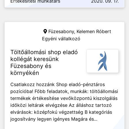
Értékesítési munkatárs
2020. 09. 17.
Füzesabony,
Kelemen Róbert
Egyéni vállalkozó
Töltőállomási shop eladó
kollégát keresünk
Füzesabony és
környékén
Csatlakozz hozzánk Shop eladó-pénztáros
pozícióba! Főbb feladatok, munkák: töltöállomási
termékek értékesítése vevőközpontú kiszolgálás
időközi leltárak elvégzése Az álláshoz tartozó
elvárások: középfokú végzettség B kategóriás
jogosítvány legyen igényes Magára és...