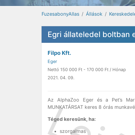
FuzesabonyAllas
Állások
Kereskedel
Egri állateledel boltban e
Filpo Kft.
Eger
Nettó
150 000 Ft
-
170 000 Ft
/ Hónap
2021. 04. 09.
Az AlphaZoo Eger és a Pet’s Marke
MUNKATÁRSAT keres 8 órás munkavé
Téged keresünk, ha:
szorgalmas