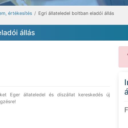
em, értékesítés
Egri állateledel boltban eladói állás
ladói állás
á
t Eger állateledel és díszállat kereskedés új
gzésre!
F