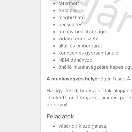
rátermett
türelmes
megbízható
becsületes
pozitív beállítottságú
vidám természetű
állat-és emberbarát
könnyen és gyorsan tanuló
NEM dohányzó
önálló munkavégzésre képes ugy
A munkavégzés helye:
Eger Tesco Ár
Ha úgy érzed, hogy a leírtak alapján 
elküldött önéletrajzzal, amiben pár
dolgozni!
Feladatok
vásárlók kiszolgálása,