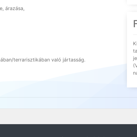
e, árazása,
K
t
j
kában/terrarisztikában való jártasság.
(
n