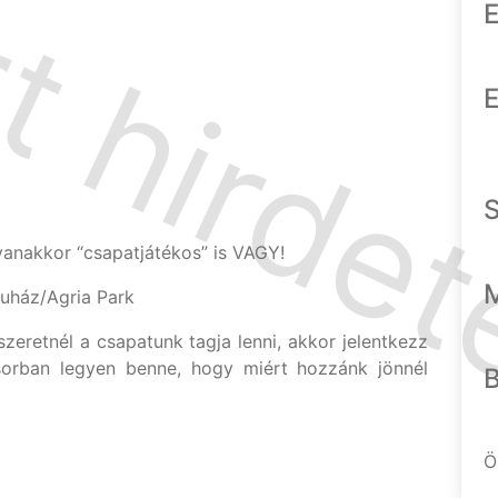
E
E
anakkor “csapatjátékos” is VAGY!
uház/Agria Park
szeretnél a csapatunk tagja lenni, akkor jelentkezz
 sorban legyen benne, hogy miért hozzánk jönnél
Ö