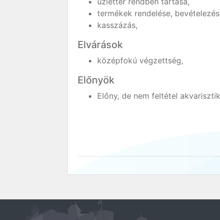
üzlettér rendben tartása,
termékek rendelése, bevételezés
kasszázás,
Elvárások
középfokú végzettség,
Előnyök
Előny, de nem feltétel akvariszti