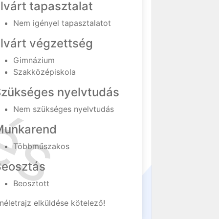
lvárt tapasztalat
Nem igényel tapasztalatot
lvárt végzettség
Gimnázium
Szakközépiskola
Szükséges nyelvtudás
Nem szükséges nyelvtudás
Munkarend
Többműszakos
Beosztás
Beosztott
néletrajz elküldése kötelező!