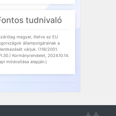
Fontos tudnivaló
izárólag magyar, illetve az EU
agországok állampolgárainak a
elentkezését várjuk. (118/2001.
VI.30.) Kormányrendelet, 2024.10.14.
api módosítása alapján.)