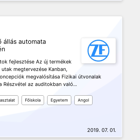
ző állás automata
én
ok fejlesztése Az új termékek
i utak megtervezése Kanban,
 koncepciók megvalósítása Fizikai útvonalak
Részvétel az auditokban való...
asztalat
Főiskola
Egyetem
Angol
2019. 07. 01.