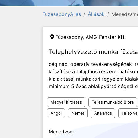
FuzesabonyAllas
Állások
Menedzsm
Füzesabony,
AMG-Fenster Kft.
Telephelyvezető munka füzesa
cég napi operatív tevékenységének irán
készítése a tulajdnos részére, hatéko
kialakítása, munkaköri fegyelem kialak
minimum 5 éves ablakgyártó cégnél elt
Megyei hirdetés
Teljes munkaidő 8 óra
Angol
Német
Általános
Felső v
Menedzser