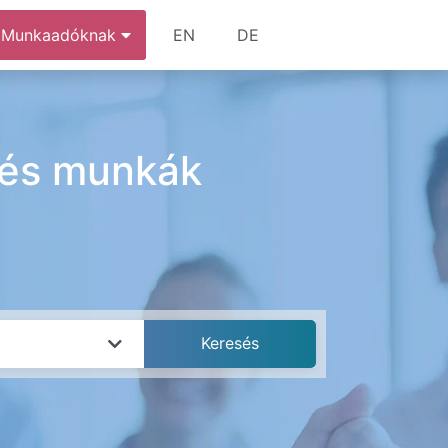
Munkaadóknak
EN
DE
 és munkák