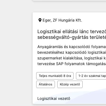
Eger,
ZF Hungária Kft.
Logisztikai ellátási lánc terve
sebességváltó-gyártás terület
Anyagáramlás és kapcsolódó folyamat
bevezetéséhez kapcsolódó logisztika
szupermarket kialakítása, logisztikai
tervezése SAP folyamatok támogatása 
Teljes munkaidő 8 óra
1-2 év szakmai tap
Általános
Közép vezető
Logisztikai vezető