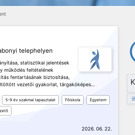
ent
bonyi telephelyen
yítása, statisztikai jelentések
ny működés feltételének
ítás fentartásának biztosítása,
K
öltött vezetői gyakorlat, tárgakóképes...
5-9 év szakmai tapasztalat
Főiskola
Egyetem
ezető
2026. 06. 22.