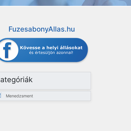
FuzesabonyAllas.hu
ategóriák
Menedzsment