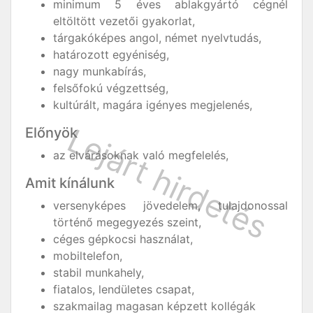
minimum 5 éves ablakgyártó cégnél
eltöltött vezetői gyakorlat,
tárgakóképes angol, német nyelvtudás,
határozott egyéniség,
nagy munkabírás,
felsőfokú végzettség,
kultúrált, magára igényes megjelenés,
Előnyök
az elvárásoknak való megfelelés,
Amit kínálunk
versenyképes jövedelem, tulajdonossal
történő megegyezés szeint,
céges gépkocsi használat,
mobiltelefon,
stabil munkahely,
fiatalos, lendületes csapat,
szakmailag magasan képzett kollégák