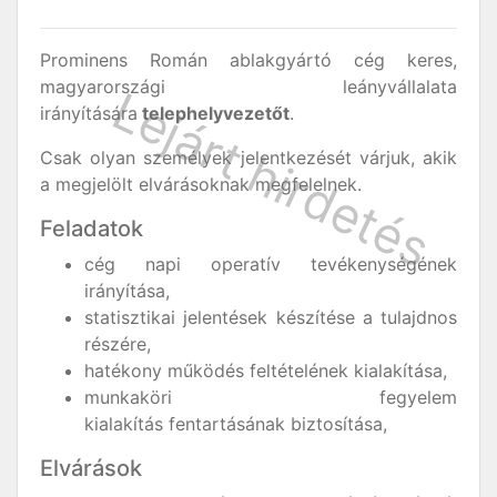
Prominens Román ablakgyártó cég keres,
magyarországi leányvállalata
irányítására
telephelyvezetőt
.
Csak olyan személyek jelentkezését várjuk, akik
a megjelölt elvárásoknak megfelelnek.
Feladatok
cég napi operatív tevékenységének
irányítása,
statisztikai jelentések készítése a tulajdnos
részére,
hatékony működés feltételének kialakítása,
munkaköri fegyelem
kialakítás fentartásának biztosítása,
Elvárások