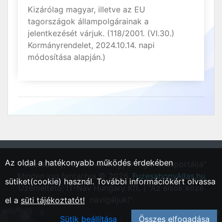
Kizárólag magyar, illetve az EU
tagországok állampolgárainak a
jelentkezését várjuk. (118/2001. (VI.30.)
Kormányrendelet, 2024.10.14. napi
módosítása alapján.)
Az oldal a hatékonyabb működés érdekében
"Füzesabony, Heves vármegyei régió állásportálja"
Minden jog fentartva © 2026.
FuzesabonyAllas.hu
sütiket(cookie) használ. További információkért olvassa
Üzemeltető: IT-Nav Hungary Kft. | "Az elsők közé
navigáljuk!"
el a
süti tájékoztatót!
Sütik beállítása
Összes elfogadása