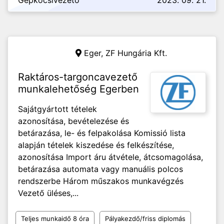
Gépkocsivezető
2023. 09. 21.
Eger,
ZF Hungária Kft.
Raktáros-targoncavezető
munkalehetőség Egerben
Sajátgyártott tételek
azonosítása, bevételezése és
betárazása, le- és felpakolása Komissió lista
alapján tételek kiszedése és felkészítése,
azonosítása Import áru átvétele, átcsomagolása,
betárazása automata vagy manuális polcos
rendszerbe Három műszakos munkavégzés
Vezető üléses,...
Teljes munkaidő 8 óra
Pályakezdő/friss diplomás