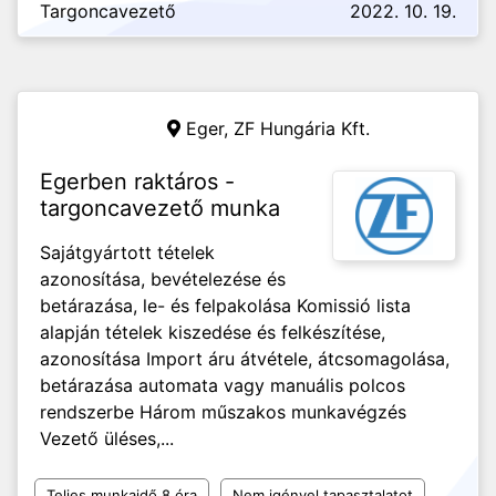
Targoncavezető
2022. 10. 19.
Eger,
ZF Hungária Kft.
Egerben raktáros -
targoncavezető munka
Sajátgyártott tételek
azonosítása, bevételezése és
betárazása, le- és felpakolása Komissió lista
alapján tételek kiszedése és felkészítése,
azonosítása Import áru átvétele, átcsomagolása,
betárazása automata vagy manuális polcos
rendszerbe Három műszakos munkavégzés
Vezető üléses,...
Teljes munkaidő 8 óra
Nem igényel tapasztalatot