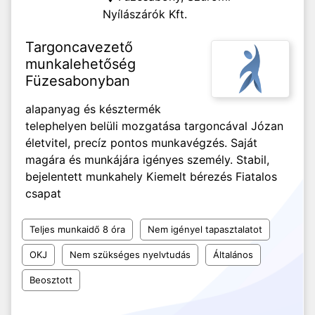
Nyílászárók Kft.
Targoncavezető
munkalehetőség
Füzesabonyban
alapanyag és késztermék
telephelyen belüli mozgatása targoncával Józan
életvitel, precíz pontos munkavégzés. Saját
magára és munkájára igényes személy. Stabil,
bejelentett munkahely Kiemelt bérezés Fiatalos
csapat
Teljes munkaidő 8 óra
Nem igényel tapasztalatot
OKJ
Nem szükséges nyelvtudás
Általános
Beosztott