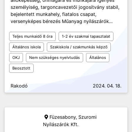
állóképesség, önmagára és munkájára igényes
személyiség, targoncavezetői jogosítvány stabil,
bejelentett munkahely, fiatalos csapat,
versenyképes bérezés Műanyag nyílászárók...
Teljes munkaidő 8 óra
1-2 év szakmai tapasztalat
Általános iskola
Szakiskola / szakmunkás képző
OKJ
Nem szükséges nyelvtudás
Általános
Beosztott
Rakodó
2024. 04. 18.
Füzesabony,
Szuromi
Nyílászárók Kft.