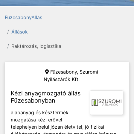
FuzesabonyAllas
Állások
Raktározás, logisztika
Füzesabony,
Szuromi
Nyílászárók Kft.
Kézi anyagmozgató állás
Füzesabonyban
alapanyag és késztermék
mozgatása kézi erővel
telephelyen belül józan életvitel, jó fizikai