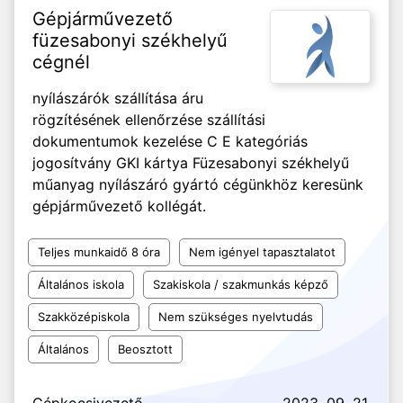
Gépjárművezető
füzesabonyi székhelyű
cégnél
nyílászárók szállítása áru
rögzítésének ellenőrzése szállítási
dokumentumok kezelése C E kategóriás
jogosítvány GKI kártya Füzesabonyi székhelyű
műanyag nyílászáró gyártó cégünkhöz keresünk
gépjárművezető kollégát.
Teljes munkaidő 8 óra
Nem igényel tapasztalatot
Általános iskola
Szakiskola / szakmunkás képző
Szakközépiskola
Nem szükséges nyelvtudás
Általános
Beosztott