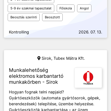
5-9 év szakmai tapasztalat
Főiskola
Angol
Beosztás szerinti
Beosztott
Kontrolling
2026. 07. 13.
Sirok, Tubex Mátra Kft.
Munkalehetőség
elektromos karbantartó
munkakörben - Sirok
Hogyan fognak telni napjaid?
Gyártóeszközök (automata gyártósorok, gépek,
berendezések) telepítése, üzembe helyezése.
Gyártóeszközök karbantartása – az üzem