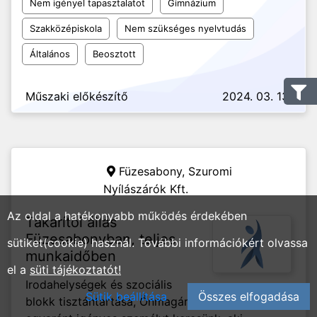
Nem igényel tapasztalatot
Gimnázium
Szakközépiskola
Nem szükséges nyelvtudás
Általános
Beosztott
Műszaki előkészítő
2024. 03. 13.
Füzesabony,
Szuromi
Nyílászárók Kft.
Az oldal a hatékonyabb működés érdekében
Takarítói állás
Füzesabonyban, teljes
sütiket(cookie) használ. További információkért olvassa
munkaidőben
el a
süti tájékoztatót!
Irodahelységek és szociális
Sütik beállítása
Összes elfogadása
blokk tisztántartása, Önmagára és munkájára