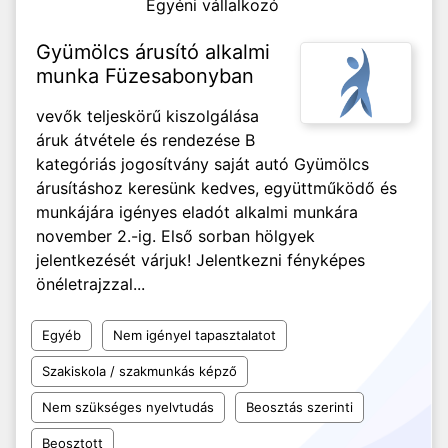
Egyéni vállalkozó
Gyümölcs árusító alkalmi
munka Füzesabonyban
vevők teljeskörű kiszolgálása
áruk átvétele és rendezése B
kategóriás jogosítvány saját autó Gyümölcs
árusításhoz keresünk kedves, együttműködő és
munkájára igényes eladót alkalmi munkára
november 2.-ig. Első sorban hölgyek
jelentkezését várjuk! Jelentkezni fényképes
önéletrajzzal...
Egyéb
Nem igényel tapasztalatot
Szakiskola / szakmunkás képző
Nem szükséges nyelvtudás
Beosztás szerinti
Beosztott