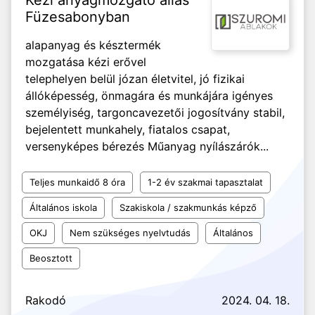
Kézi anyagmozgató állás
Füzesabonyban
alapanyag és késztermék
mozgatása kézi erővel
telephelyen belül józan életvitel, jó fizikai
állóképesség, önmagára és munkájára igényes
személyiség, targoncavezetői jogosítvány stabil,
bejelentett munkahely, fiatalos csapat,
versenyképes bérezés Műanyag nyílászárók...
Teljes munkaidő 8 óra
1-2 év szakmai tapasztalat
Általános iskola
Szakiskola / szakmunkás képző
OKJ
Nem szükséges nyelvtudás
Általános
Beosztott
Rakodó
2024. 04. 18.