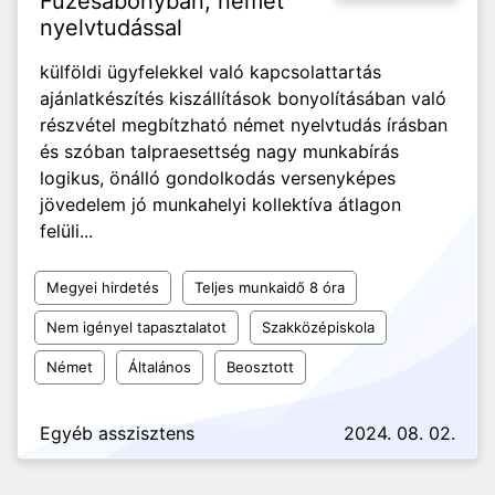
Füzesabonyban, német
nyelvtudással
külföldi ügyfelekkel való kapcsolattartás
ajánlatkészítés kiszállítások bonyolításában való
részvétel megbítzható német nyelvtudás írásban
és szóban talpraesettség nagy munkabírás
logikus, önálló gondolkodás versenyképes
jövedelem jó munkahelyi kollektíva átlagon
felüli...
Megyei hirdetés
Teljes munkaidő 8 óra
Nem igényel tapasztalatot
Szakközépiskola
Német
Általános
Beosztott
Egyéb asszisztens
2024. 08. 02.