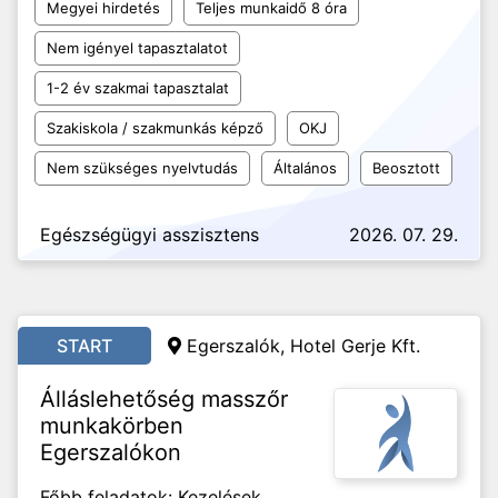
Megyei hirdetés
Teljes munkaidő 8 óra
Nem igényel tapasztalatot
1-2 év szakmai tapasztalat
Szakiskola / szakmunkás képző
OKJ
Nem szükséges nyelvtudás
Általános
Beosztott
Egészségügyi asszisztens
2026. 07. 29.
START
Egerszalók, Hotel Gerje Kft.
Álláslehetőség masszőr
munkakörben
Egerszalókon
Főbb feladatok: Kezelések