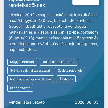
rendelkezőknek
jelenlegi 20 fős csapat munkájának koordinálása
a séffel együttműködve, kiemelt időszakban
(reggeli, ebéd) aktív részvétel a vendégtéri
munkában és a kiszolgálásban, az ebédforgalom
(átlag 400 fő) magas színvonalú működtetése és
a vendégszám további növelésének támogatása,
napi működés...
Megyei hirdetés
Teljes munkaidő 8 óra
5-9 év szakmai tapasztalat
Szakközépiskola
Nem szükséges nyelvtudás
Általános
Közép vezető
Vendéglátás vezető
2026. 08. 03.