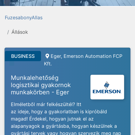
FuzesabonyAllas
Állások
BUSINESS
Eger, Emerson Automation FCP
Kft.
Munkalehetőség
logisztikai gyakornok
munkakörben - Eger
Elméletből már felkészültél? Itt
az ideje, hogy a gyakorlatban is kipróbáld
magad! Érdekel, hogyan jutnak el az
alapanyagok a gyártásba, hogyan készülnek a
gyártási tervek vagy hogyan szervezik meg nap