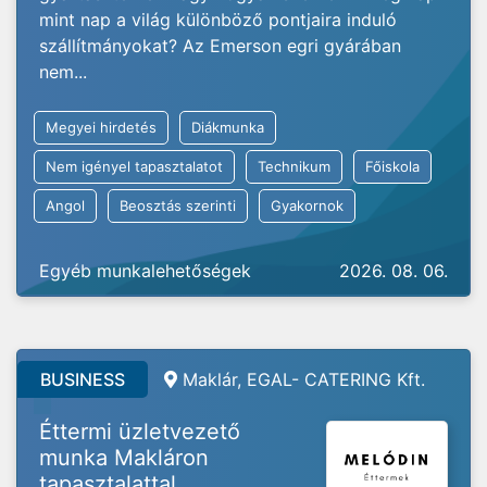
mint nap a világ különböző pontjaira induló
szállítmányokat? Az Emerson egri gyárában
nem...
Megyei hirdetés
Diákmunka
Nem igényel tapasztalatot
Technikum
Főiskola
Angol
Beosztás szerinti
Gyakornok
Egyéb munkalehetőségek
2026. 08. 06.
BUSINESS
Maklár, EGAL- CATERING Kft.
Éttermi üzletvezető
munka Makláron
tapasztalattal