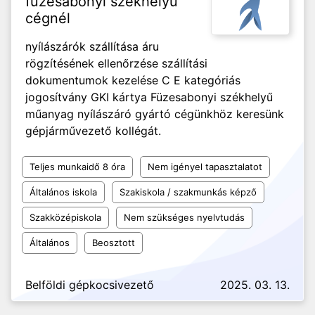
füzesabonyi székhelyű
cégnél
nyílászárók szállítása áru
rögzítésének ellenőrzése szállítási
dokumentumok kezelése C E kategóriás
jogosítvány GKI kártya Füzesabonyi székhelyű
műanyag nyílászáró gyártó cégünkhöz keresünk
gépjárművezető kollégát.
Teljes munkaidő 8 óra
Nem igényel tapasztalatot
Általános iskola
Szakiskola / szakmunkás képző
Szakközépiskola
Nem szükséges nyelvtudás
Általános
Beosztott
Belföldi gépkocsivezető
2025. 03. 13.