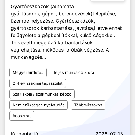
Gyártóeszközök (automata
gyártósorok, gépek, berendezések)telepítése,
üzembe helyezése. Gyártóeszközök,
gyártósorok karbantartása, javítása,illetve ennek
felügyelete a gépbeállítókkal, külső cégekkel.
Tervezett,megelőző karbantartások
végrehajtása, működési próbák végzése. A
munkavégzés...
Megyei hirdetés
Teljes munkaidő 8 óra
2-4 év szakmai tapasztalat
Szakiskola / szakmunkás képző
Nem szükséges nyelvtudás
Többműszakos
Beosztott
Karbantartó
2026. 07. 13.