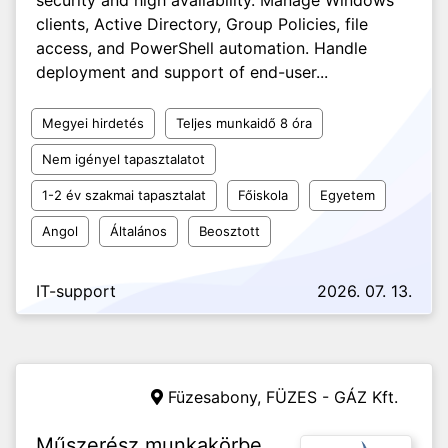
security and high availability. Manage Windows
clients, Active Directory, Group Policies, file
access, and PowerShell automation. Handle
deployment and support of end-user...
Megyei hirdetés
Teljes munkaidő 8 óra
Nem igényel tapasztalatot
1-2 év szakmai tapasztalat
Főiskola
Egyetem
Angol
Általános
Beosztott
IT-support
2026. 07. 13.
Füzesabony,
FÜZES - GÁZ Kft.
Műszerész munkakörbe,