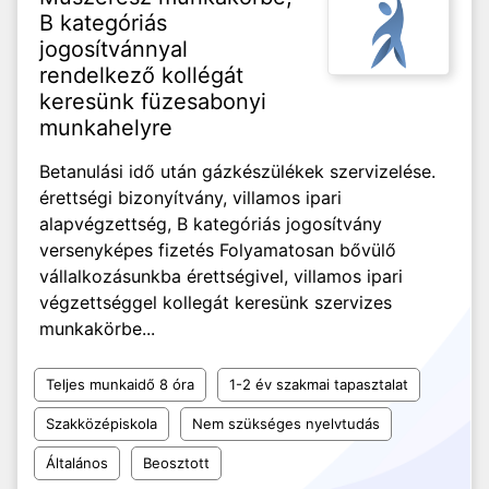
B kategóriás
jogosítvánnyal
rendelkező kollégát
keresünk füzesabonyi
munkahelyre
Betanulási idő után gázkészülékek szervizelése.
érettségi bizonyítvány, villamos ipari
alapvégzettség, B kategóriás jogosítvány
versenyképes fizetés Folyamatosan bővülő
vállalkozásunkba érettségivel, villamos ipari
végzettséggel kollegát keresünk szervizes
munkakörbe...
Teljes munkaidő 8 óra
1-2 év szakmai tapasztalat
Szakközépiskola
Nem szükséges nyelvtudás
Általános
Beosztott