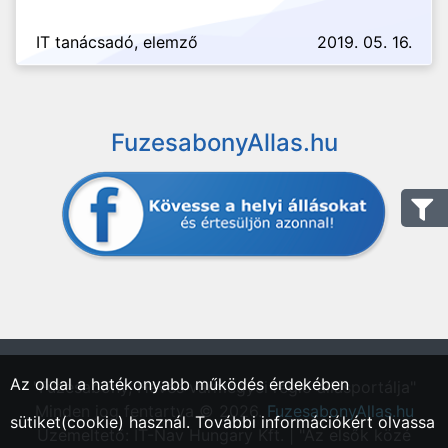
IT tanácsadó, elemző
2019. 05. 16.
FuzesabonyAllas.hu
Az oldal a hatékonyabb működés érdekében
"Füzesabony, Heves vármegyei régió állásportálja"
Minden jog fentartva © 2026.
FuzesabonyAllas.hu
sütiket(cookie) használ. További információkért olvassa
Üzemeltető: IT-Nav Hungary Kft. | "Az elsők közé