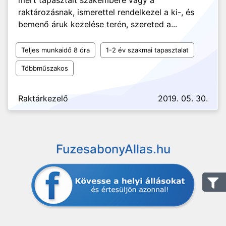
mert tapasztalt szakembere vagy a
raktározásnak, ismerettel rendelkezel a ki-, és
bemenő áruk kezelése terén, szereted a...
Teljes munkaidő 8 óra
1-2 év szakmai tapasztalat
Többműszakos
Raktárkezelő
2019. 05. 30.
FuzesabonyAllas.hu