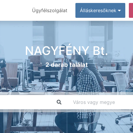
Ügyfélszolgálat
Álláskeresőknek
NAGYFÉNY Bt.
2 darab találat