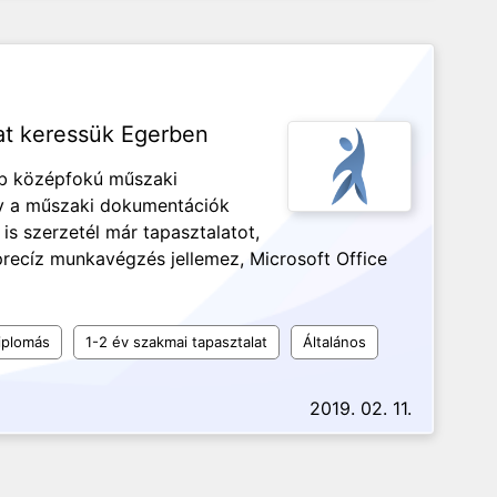
at keressük Egerben
bb középfokú műszaki
gy a műszaki dokumentációk
 is szerzetél már tapasztalatot,
 precíz munkavégzés jellemez, Microsoft Office
iplomás
1-2 év szakmai tapasztalat
Általános
2019. 02. 11.