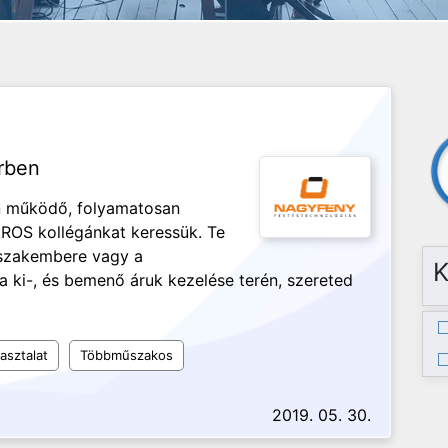
rben
en működő, folyamatosan
OS kollégánkat keressük. Te
 szakembere vagy a
K
 a ki-, és bemenő áruk kezelése terén, szereted
asztalat
Többműszakos
2019. 05. 30.