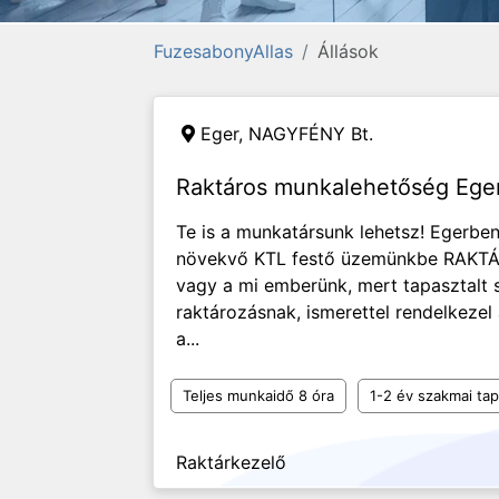
FuzesabonyAllas
Állások
Eger,
NAGYFÉNY Bt.
Raktáros munkalehetőség Ege
Te is a munkatársunk lehetsz! Egerb
növekvő KTL festő üzemünkbe RAKTÁR
vagy a mi emberünk, mert tapasztalt
raktározásnak, ismerettel rendelkezel
a...
Teljes munkaidő 8 óra
1-2 év szakmai tap
Raktárkezelő