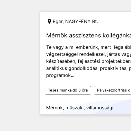
Eger,
NAGYFÉNY Bt.
Mérnök asszisztens kollégánk
Te vagy a mi emberünk, mert legalá
végzettséggel rendelkezel, jártas va
készítésében, fejlesztési projektekben
analitikus gondolkodás, proaktivitás,
programok...
Teljes munkaidő 8 óra
Pályakezdő/friss d
Mérnök, műszaki, villamossági