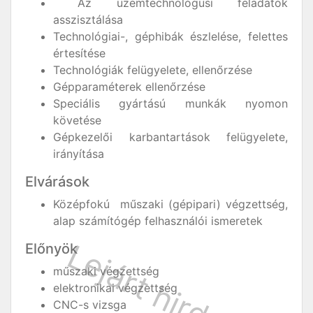
Az üzemtechnológusi feladatok
asszisztálása
Technológiai-, géphibák észlelése, felettes
értesítése
Technológiák felügyelete, ellenőrzése
Gépparaméterek ellenőrzése
Speciális gyártású munkák nyomon
követése
Gépkezelői karbantartások felügyelete,
irányítása
Elvárások
Középfokú műszaki (gépipari) végzettség,
alap számítógép felhasználói ismeretek
Előnyök
műszaki végzettség
elektronikai végzettség
CNC-s vizsga