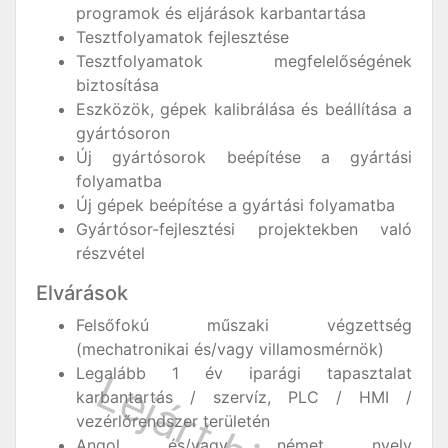
programok és eljárások karbantartása
Tesztfolyamatok fejlesztése
Tesztfolyamatok megfelelőségének
biztosítása
Eszközök, gépek kalibrálása és beállítása a
gyártósoron
Új gyártósorok beépítése a gyártási
folyamatba
Új gépek beépítése a gyártási folyamatba
Gyártósor-fejlesztési projektekben való
részvétel
Elvárások
Felsőfokú műszaki végzettség
(mechatronikai és/vagy villamosmérnök)
Legalább 1 év iparági tapasztalat
karbantartás / szervíz, PLC / HMI /
vezérlőrendszer területén
Angol és/vagy német nyelv