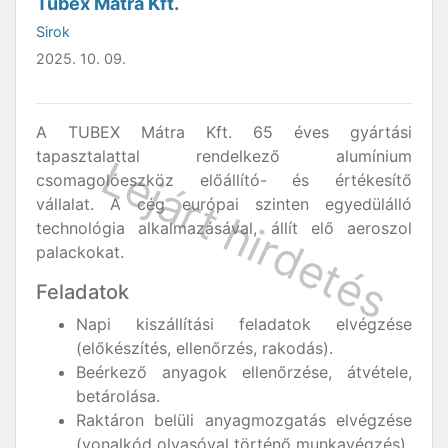
Tubex Mátra Kft.
Sirok
2025. 10. 09.
A TUBEX Mátra Kft. 65 éves gyártási
tapasztalattal rendelkező alumínium
csomagolóeszköz előállító- és értékesítő
vállalat. A cég európai szinten egyedülálló
technológia alkalmazásával, állít elő aeroszol
palackokat.
Feladatok
Napi kiszállítási feladatok elvégzése
(előkészítés, ellenőrzés, rakodás).
Beérkező anyagok ellenőrzése, átvétele,
betárolása.
Raktáron belüli anyagmozgatás elvégzése
(vonalkód olvasóval történő munkavégzés).