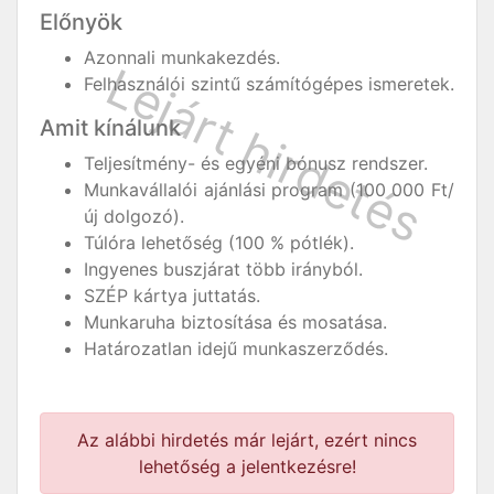
Előnyök
Azonnali munkakezdés.
Felhasználói szintű számítógépes ismeretek.
Amit kínálunk
Teljesítmény- és egyéni bónusz rendszer.
Munkavállalói ajánlási program (100 000 Ft/
új dolgozó).
Túlóra lehetőség (100 % pótlék).
Ingyenes buszjárat több irányból.
SZÉP kártya juttatás.
Munkaruha biztosítása és mosatása.
Határozatlan idejű munkaszerződés.
Az alábbi hirdetés már lejárt, ezért nincs
lehetőség a jelentkezésre!