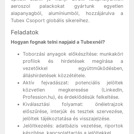
aeroszol palackokat gyártunk egyetlen
alapanyagból, alumíniumból, hozzájárulva a
Tubex Csoport globális sikereihez.
Feladatok
Hogyan fognak telni napjaid a Tubexnél?
Toborzási anyagok előkészítése: munkaköri
profilok és hirdetések megírása a
vezetőkkel együttműködésben,
álláshirdetések közzététele.
Aktív fejvadászat: potenciális jelöltek
közvetlen megkeresése (LinkedIn,
Profession.hu), és érdeklődésük felkeltése.
Kiválasztási folyamat: önéletrajzok
előszűrése, interjúk és tesztek szervezése,
jelöltek tájékoztatása és visszajelzése.
Jelöltkezelés: adatbázis vezetése, riportok
készítése, kapcsolattartás a jelöltekkel.