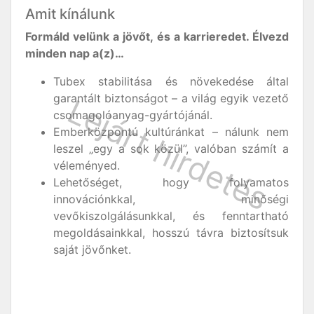
Amit kínálunk
Formáld velünk a jövőt, és a karrieredet. Élvezd
minden nap a(z)…
Tubex stabilitása és növekedése által
garantált biztonságot – a világ egyik vezető
csomagolóanyag-gyártójánál.
Emberközpontú kultúránkat – nálunk nem
leszel „egy a sok közül”, valóban számít a
véleményed.
Lehetőséget, hogy folyamatos
innovációnkkal, minőségi
vevőkiszolgálásunkkal, és fenntartható
megoldásainkkal, hosszú távra biztosítsuk
saját jövőnket.