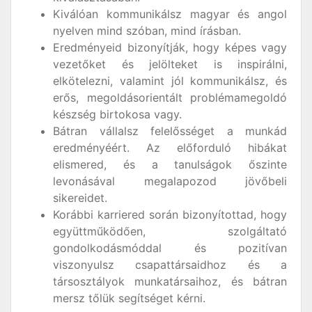
Kiválóan kommunikálsz magyar és angol
nyelven mind szóban, mind írásban.
Eredményeid bizonyítják, hogy képes vagy
vezetőket és jelölteket is inspirálni,
elkötelezni, valamint jól kommunikálsz, és
erős, megoldásorientált problémamegoldó
készség birtokosa vagy.
Bátran vállalsz felelősséget a munkád
eredményéért. Az előforduló hibákat
elismered, és a tanulságok őszinte
levonásával megalapozod jövőbeli
sikereidet.
Korábbi karriered során bizonyítottad, hogy
együttműködően, szolgáltató
gondolkodásmóddal és pozitívan
viszonyulsz csapattársaidhoz és a
társosztályok munkatársaihoz, és bátran
mersz tőlük segítséget kérni.