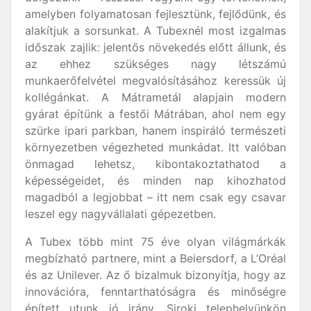
amelyben folyamatosan fejlesztünk, fejlődünk, és
alakítjuk a sorsunkat. A Tubexnél most izgalmas
időszak zajlik: jelentős növekedés előtt állunk, és
az ehhez szükséges nagy létszámú
munkaerőfelvétel megvalósításához keressük új
kollégánkat. A Mátrametál alapjain modern
gyárat építünk a festői Mátrában, ahol nem egy
szürke ipari parkban, hanem inspiráló természeti
környezetben végezheted munkádat. Itt valóban
önmagad lehetsz, kibontakoztathatod a
képességeidet, és minden nap kihozhatod
magadból a legjobbat – itt nem csak egy csavar
leszel egy nagyvállalati gépezetben.
A Tubex több mint 75 éve olyan világmárkák
megbízható partnere, mint a Beiersdorf, a L’Oréal
és az Unilever. Az ő bizalmuk bizonyítja, hogy az
innovációra, fenntarthatóságra és minőségre
épített utunk jó irány. Siroki telephelyünkön