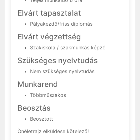
Teljes munkaidő 8 óra
Elvárt tapasztalat
Pályakezdő/friss diplomás
Elvárt végzettség
Szakiskola / szakmunkás képző
Szükséges nyelvtudás
Nem szükséges nyelvtudás
Munkarend
Többműszakos
Beosztás
Beosztott
Önéletrajz elküldése kötelező!