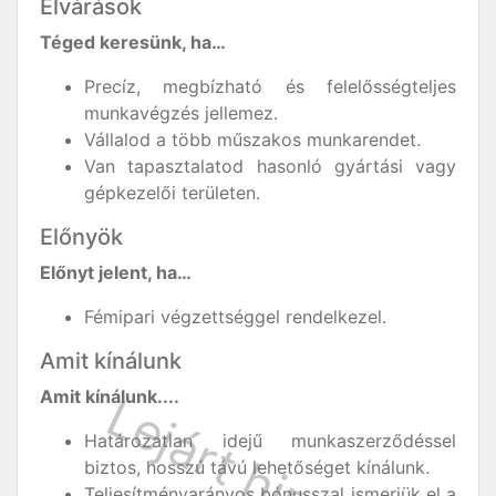
Elvárások
Téged keresünk, ha…
Precíz, megbízható és felelősségteljes
munkavégzés jellemez.
Vállalod a több műszakos munkarendet.
Van tapasztalatod hasonló gyártási vagy
gépkezelői területen.
Előnyök
Előnyt jelent, ha…
Fémipari végzettséggel rendelkezel.
Amit kínálunk
Amit kínálunk....
Határozatlan idejű munkaszerződéssel
biztos, hosszú távú lehetőséget kínálunk.
Teljesítményarányos bónusszal ismerjük el a