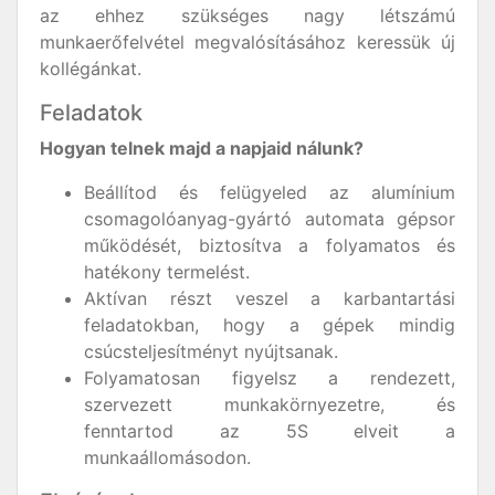
az ehhez szükséges nagy létszámú
munkaerőfelvétel megvalósításához keressük új
kollégánkat.
Feladatok
Hogyan telnek majd a napjaid nálunk?
Beállítod és felügyeled az alumínium
csomagolóanyag-gyártó automata gépsor
működését, biztosítva a folyamatos és
hatékony termelést.
Aktívan részt veszel a karbantartási
feladatokban, hogy a gépek mindig
csúcsteljesítményt nyújtsanak.
Folyamatosan figyelsz a rendezett,
szervezett munkakörnyezetre, és
fenntartod az 5S elveit a
munkaállomásodon.