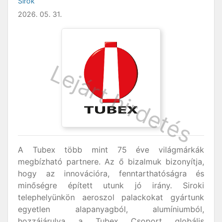
Sirok
2026. 05. 31.
A Tubex több mint 75 éve világmárkák
megbízható partnere. Az ő bizalmuk bizonyítja,
hogy az innovációra, fenntarthatóságra és
minőségre épített utunk jó irány. Siroki
telephelyünkön aeroszol palackokat gyártunk
egyetlen alapanyagból, alumíniumból,
hozzájárulva a Tubex Csoport globális