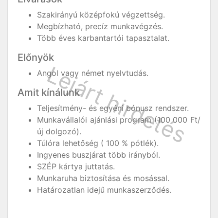
Szakirányú középfokú végzettség.
Megbízható, precíz munkavégzés.
Több éves karbantartói tapasztalat.
Előnyök
Angol vagy német nyelvtudás.
Amit kínálunk
Teljesítmény- és egyéni bónusz rendszer.
Munkavállalói ajánlási program (100 000 Ft/
új dolgozó).
Túlóra lehetőség ( 100 % pótlék).
Ingyenes buszjárat több irányból.
SZÉP kártya juttatás.
Munkaruha biztosítása és mosással.
Határozatlan idejű munkaszerződés.