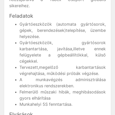
sikereihez.
Feladatok
Gyártóeszközök (automata gyártósorok,
gépek, berendezések)telepítése, üzembe
helyezése.
Gyártóeszközök, gyártósorok
karbantartása, javítása,illetve ennek
felügyelete a gépbeállítókkal, külső
cégekkel.
Tervezett,megelőző karbantartások
végrehajtása, működési próbák végzése.
A munkavégzés adminisztrálása
elektronikus rendszerekben.
Felmerülő műszaki hibák, meghibásodások
gyors elhárítása
Munkahelyi 5S fenntartása.
Elvárások