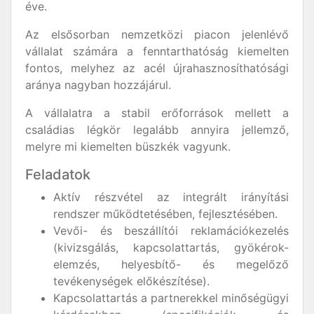
éve.
Az elsősorban nemzetközi piacon jelenlévő
vállalat számára a fenntarthatóság kiemelten
fontos, melyhez az acél újrahasznosíthatósági
aránya nagyban hozzájárul.
A vállalatra a stabil erőforrások mellett a
családias légkör legalább annyira jellemző,
melyre mi kiemelten büszkék vagyunk.
Feladatok
Aktív részvétel az integrált irányítási
rendszer működtetésében, fejlesztésében.
Vevői- és beszállítói reklamációkezelés
(kivizsgálás, kapcsolattartás, gyökérok-
elemzés, helyesbítő- és megelőző
tevékenységek előkészítése).
Kapcsolattartás a partnerekkel minőségügyi