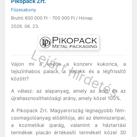
Pikopack Zrt.
Füzesabony
Bruttó
600 000 Ft
-
700 000 Ft
/ Hónap
2026. 06. 23.
Vajon mi a közös a konzerv kukorica, a
tejszínhabos palack, a hajlakk és a légfrissítő
között?
A válasz: az alapanyag, amely az acél, és az
újrahasznosíthatósági arány, amely közel 100%.
A Pikopack Zrt. Magyarország legnagyobb fém-
csomagolóanyag előállítója, aki az élelmiszeripar,
a kozmetikai iparág, valamint a háztartási
termékek piacán értékesíti termékeit közel 30