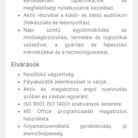
kérdésekben (specifikációk és
megfelelőségi nyilatkozatok kezelése).
Aktív részvétel a külső- és belső auditokon
(felkészülés és lebonyolítás).
Napi szintű együttműködés az
minőségbiztosítási, termelési és logisztikai
vezetővel, a gyártási és fejlesztési
mérnökökkel és a technológusokkal.
Elvárások
Felsőfokú végzettség.
Pályakezdők jelentkezését is várjuk.
Aktív és magabiztos angol nyelvtudás
szóban és írásban egyaránt.
ISO 9001, ISO 14001 szabványok ismerete.
MS Office programcsalád magabiztos
használata.
folyamatszemléletű gondolkodás, jó
elemzőképesség.