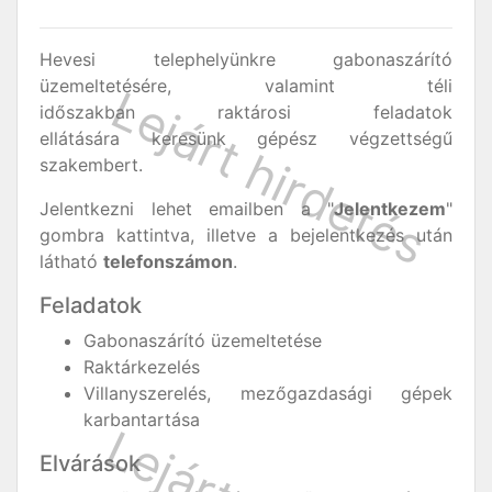
Hevesi telephelyünkre gabonaszárító
üzemeltetésére, valamint téli
időszakban raktárosi feladatok
ellátására keresünk gépész végzettségű
szakembert.
Jelentkezni lehet emailben a "
Jelentkezem
"
gombra kattintva, illetve a bejelentkezés után
látható
telefonszámon
.
Feladatok
Gabonaszárító üzemeltetése
Raktárkezelés
Villanyszerelés, mezőgazdasági gépek
karbantartása
Elvárások