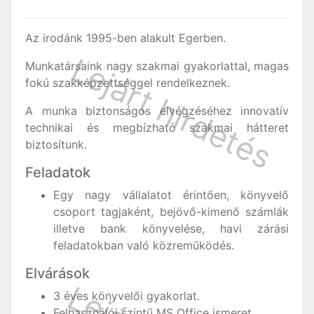
Az irodánk 1995-ben alakult Egerben.
Munkatársaink nagy szakmai gyakorlattal, magas
fokú szakképzettséggel rendelkeznek.
A munka biztonságos elvégzéséhez innovatív
technikai és megbízható szakmai hátteret
biztosítunk.
Feladatok
Egy nagy vállalatot érintően, könyvelő
csoport tagjaként, bejövő-kimenő számlák
illetve bank könyvelése, havi zárási
feladatokban való közreműködés.
Elvárások
3 éves könyvelői gyakorlat.
Felhasználói szintű MS Office ismeret.